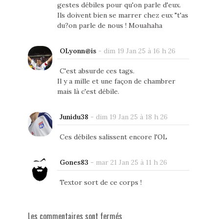
gestes débiles pour qu'on parle d'eux.
Ils doivent bien se marrer chez eux "t'as
du?on parle de nous ! Mouahaha
OLyonn@is
-
dim 19 Jan 25 à 16 h 26
C'est absurde ces tags.
Il y a mille et une façon de chambrer
mais là c'est débile.
Junidu38
-
dim 19 Jan 25 à 18 h 26
Ces débiles salissent encore l'OL
Gones83
-
mar 21 Jan 25 à 11 h 26
Textor sort de ce corps !
Les commentaires sont fermés