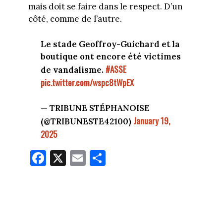
mais doit se faire dans le respect. D’un
côté, comme de l’autre.
Le stade Geoffroy-Guichard et la
boutique ont encore été victimes
#ASSE
de vandalisme.
pic.twitter.com/wspc8tWpEX
— TRIBUNE STÉPHANOISE
January 19,
(@TRIBUNESTE42100)
2025
Fa
X
E
Pa
ce
m
rt
bo
ail
ag
ok
er