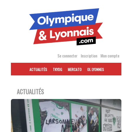
Accéder
au
contenu
Se connecter
Inscription
Mon compte
ACTUALITÉS
TKYDG
MERCATO
OL LYONNES
ACTUALITÉS