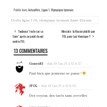
Publié dans
Actualités
,
Ligue 1
,
Olympique lyonnais
Derby
ligue 1
OL
olympique lyonnais
Saint-Etienne
Toulouse "reste sur sa
Mercato : la Russie plutôt que
faim" après ce point du nul
l’OL pour Luiz Henrique ?
contre l’OL
13 COMMENTAIRES
Gones83
-
dim 19 Jan 25 à 12 h 57
Faut bien que jeunesse se passe !
JFOL
-
dim 19 Jan 25 à 13 h 02
Des voyous, des tarés sans cervelles