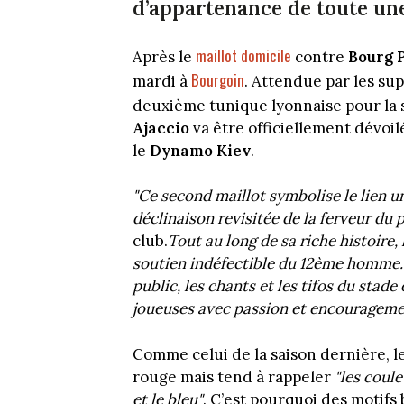
d’appartenance de toute un
maillot domicile
Après le
contre
Bourg 
Bourgoin
mardi à
. Attendue par les su
deuxième tunique lyonnaise pour la 
Ajaccio
va être officiellement dévoil
le
Dynamo Kiev
.
"Ce second maillot symbolise le lien u
déclinaison revisitée de la ferveur du 
club.
Tout au long de sa riche histoire,
soutien indéfectible du 12ème homme. 
public, les chants et les tifos du stad
joueuses avec passion et encourageme
Comme celui de la saison dernière, l
rouge mais tend à rappeler
"les coule
et le bleu"
. C’est pourquoi des motifs