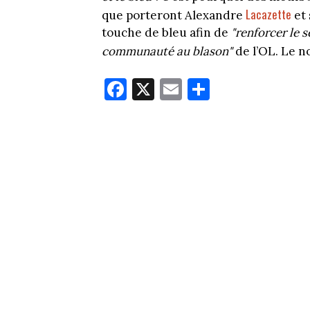
Lacazette
que porteront Alexandre
et 
touche de bleu afin de
"renforcer le 
communauté au blason"
de l’OL. Le n
Fa
X
E
Pa
ce
m
rt
bo
ail
ag
ok
er