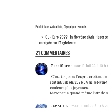
Publié dans
Actualités
,
Olympique lyonnais
OL - Euro 2022 : la Norvège d'Ada Hegerb
corrigée par l'Angleterre
21 COMMENTAIRES
Passiflore
-
mar 12 Juil 22 à 10 h 
C'est toujours l'esprit crottes d
content/uploads/2021/07/maillot-lyon-t
couleurs plus joyeuses.
Maxence a quand même l'air de se 
Janot-06
-
mar 12 Juil 22 à 10 h 2