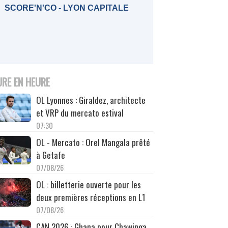
SCORE'N'CO - LYON CAPITALE
URE EN HEURE
OL Lyonnes : Giraldez, architecte
et VRP du mercato estival
07:30
OL - Mercato : Orel Mangala prêté
à Getafe
07/08/26
OL : billetterie ouverte pour les
deux premières réceptions en L1
07/08/26
CAN 2026 : Ghana pour Chawinga,