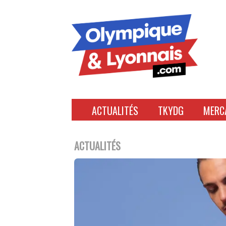
Accéder
au
contenu
ACTUALITÉS
TKYDG
MERC
ACTUALITÉS