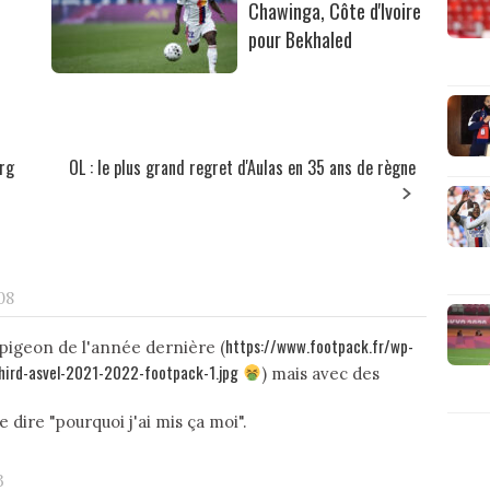
Chawinga, Côte d'Ivoire
pour Bekhaled
erg
OL : le plus grand regret d'Aulas en 35 ans de règne
08
https://www.footpack.fr/wp-
e pigeon de l'année dernière (
hird-asvel-2021-2022-footpack-1.jpg
) mais avec des
dire "pourquoi j'ai mis ça moi".
3