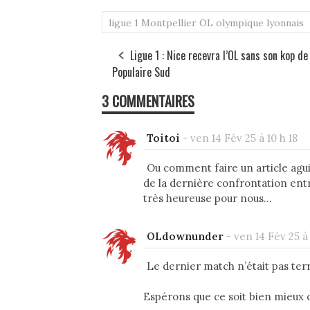
ligue 1
Montpellier
OL
olympique lyonnais
Ligue 1 : Nice recevra l’OL sans son kop de
Populaire Sud
3 COMMENTAIRES
Toitoi
-
ven 14 Fév 25 à 10 h 18
Ou comment faire un article agui
de la dernière confrontation entr
très heureuse pour nous...
OLdownunder
-
ven 14 Fév 25 à 
Le dernier match n’était pas terr
Espérons que ce soit bien mieux