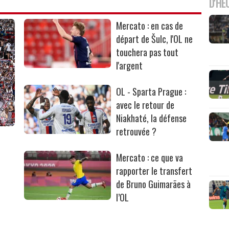
D'HE
Mercato : en cas de
départ de Šulc, l'OL ne
touchera pas tout
l'argent
OL - Sparta Prague :
avec le retour de
Niakhaté, la défense
retrouvée ?
Mercato : ce que va
rapporter le transfert
de Bruno Guimarães à
l’OL