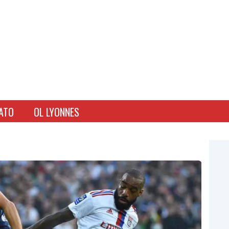
ATO
OL LYONNES