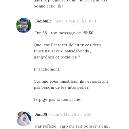
dans la première demi-heure ! Elle est
bonne celle-là !
Bidibulle
-
sam 9 Mai 26 à 0 h 31
Juni38... ton message de 18h56...
Quel est l' interet de citer ces deux
trucs nauséeux, nauséabonds ,
gangrénés et toxiques ?
Franchement.
Comme tous nuisibles... ils reviendront
pas besoin de les interpeller.
Je pige pas ta demarche.
Juni38
-
sam 9 Mai 26 à 7 h 33
Par réflexe , vigo me fait penser à eux .