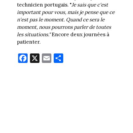
technicien portugais. "
Je sais que c'est
important pour vous, mais je pense que ce
n'est pas le moment. Quand ce sera le
moment, nous pourrons parler de toutes
les situations."
Encore deux journées à
patienter.
Fa
X
E
Pa
ce
m
rt
bo
ail
ag
ok
er