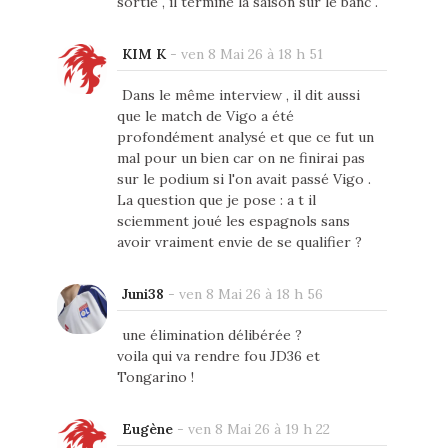
sortie , il termine la saison sur le banc .
KIM K
-
ven 8 Mai 26 à 18 h 51
Dans le même interview , il dit aussi
que le match de Vigo a été
profondément analysé et que ce fut un
mal pour un bien car on ne finirai pas
sur le podium si l'on avait passé Vigo .
La question que je pose : a t il
sciemment joué les espagnols sans
avoir vraiment envie de se qualifier ?
Juni38
-
ven 8 Mai 26 à 18 h 56
une élimination délibérée ?
voila qui va rendre fou JD36 et
Tongarino !
Eugène
-
ven 8 Mai 26 à 19 h 22