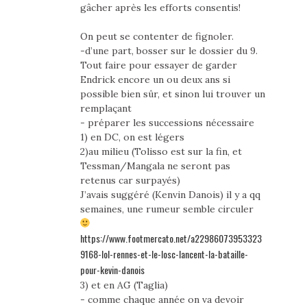
gâcher après les efforts consentis!
On peut se contenter de fignoler.
-d’une part, bosser sur le dossier du 9.
Tout faire pour essayer de garder
Endrick encore un ou deux ans si
possible bien sûr, et sinon lui trouver un
remplaçant
- préparer les successions nécessaire
1) en DC, on est légers
2)au milieu (Tolisso est sur la fin, et
Tessman/Mangala ne seront pas
retenus car surpayés)
J’avais suggéré (Kenvin Danois) il y a qq
semaines, une rumeur semble circuler
https://www.footmercato.net/a22986073953323
9168-lol-rennes-et-le-losc-lancent-la-bataille-
pour-kevin-danois
3) et en AG (Taglia)
- comme chaque année on va devoir