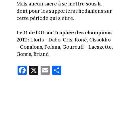
Mais aucun sacre à se mettre sous la
dent pour les supporters rhodaniens sur
cette période qui s'étire.
Le 11 de l'OL au Trophée des champions
2012 :
Lloris - Dabo, Cris, Koné, Cissokho
- Gonalons, Fofana, Gourcuff - Lacazette,
Gomis, Briand
Fa
X
E
Pa
ce
m
rt
bo
ail
ag
ok
er