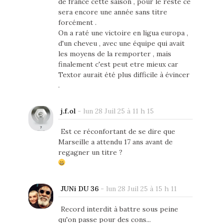
de france cette saison , pour le reste ce
sera encore une année sans titre
forcément .
On a raté une victoire en ligua europa ,
d'un cheveu , avec une équipe qui avait
les moyens de la remporter , mais
finalement c'est peut etre mieux car
Textor aurait été plus difficile à évincer
.
j.f.ol
-
lun 28 Juil 25 à 11 h 15
Est ce réconfortant de se dire que
Marseille a attendu 17 ans avant de
regagner un titre ?
JUNi DU 36
-
lun 28 Juil 25 à 15 h 11
Record interdit à battre sous peine
qu'on passe pour des cons...