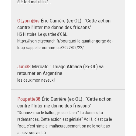
été fort mal utilisé…
OLyonn@is
Éric Carrière (ex-OL) : "Cette action
contre l'Inter me donne des frissons"
HS Histoire. Le quartier d'O&L.
https://lyon.citycrunch.fr/pourquoi-le-quartier-gorge-de-
loup-sappelle-comme-ca/2022/02/22/
Juni38
Mercato : Thiago Almada (ex-OL) va
retourner en Argentine
les deux mon neveux !
Poupette38
Éric Carrière (ex-OL) : "Cette action
contre l'Inter me donne des frissons"
"Donnez-moi le ballon, je suis bien." Tu donnes, tu
redemandes. Cette action est géniale" Voilà, c'est ça le
foot, c'est simple, malheureusement on ne le voit pas
assez souvent à…