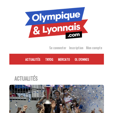
Accéder
au
contenu
Se connecter
Inscription
Mon compte
ACTUALITÉS
TKYDG
MERCATO
OL LYONNES
ACTUALITÉS