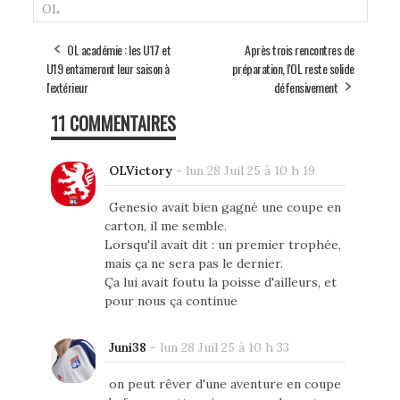
OL
OL académie : les U17 et
Après trois rencontres de
U19 entameront leur saison à
préparation, l'OL reste solide
l'extérieur
défensivement
11 COMMENTAIRES
OLVictory
-
lun 28 Juil 25 à 10 h 19
Genesio avait bien gagné une coupe en
carton, il me semble.
Lorsqu'il avait dit : un premier trophée,
mais ça ne sera pas le dernier.
Ça lui avait foutu la poisse d'ailleurs, et
pour nous ça continue
Juni38
-
lun 28 Juil 25 à 10 h 33
on peut rêver d'une aventure en coupe