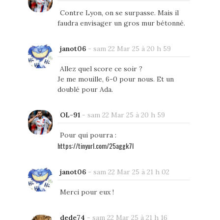
Contre Lyon, on se surpasse. Mais il
faudra envisager un gros mur bétonné.
janot06
-
sam 22 Mar 25 à 20 h 59
Allez quel score ce soir ?
Je me mouille, 6-0 pour nous. Et un
doublé pour Ada.
OL-91
-
sam 22 Mar 25 à 20 h 59
Pour qui pourra :
https://tinyurl.com/25aggk7l
janot06
-
sam 22 Mar 25 à 21 h 02
Merci pour eux !
dede74
-
sam 22 Mar 25 à 21 h 16