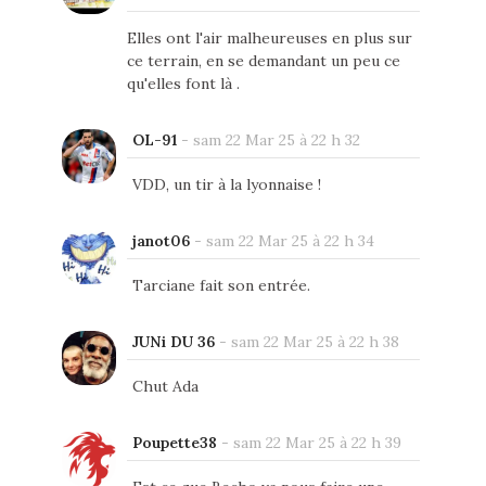
Elles ont l'air malheureuses en plus sur
ce terrain, en se demandant un peu ce
qu'elles font là .
OL-91
-
sam 22 Mar 25 à 22 h 32
VDD, un tir à la lyonnaise !
janot06
-
sam 22 Mar 25 à 22 h 34
Tarciane fait son entrée.
JUNi DU 36
-
sam 22 Mar 25 à 22 h 38
Chut Ada
Poupette38
-
sam 22 Mar 25 à 22 h 39