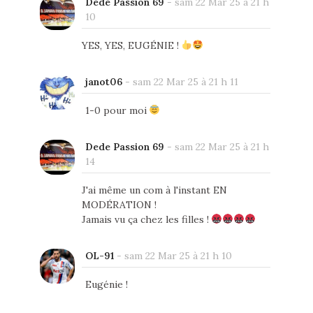
Dede Passion 69
-
sam 22 Mar 25 à 21 h
10
YES, YES, EUGÉNIE !
janot06
-
sam 22 Mar 25 à 21 h 11
1-0 pour moi
Dede Passion 69
-
sam 22 Mar 25 à 21 h
14
J'ai même un com à l'instant EN
MODÉRATION !
Jamais vu ça chez les filles !
OL-91
-
sam 22 Mar 25 à 21 h 10
Eugénie !