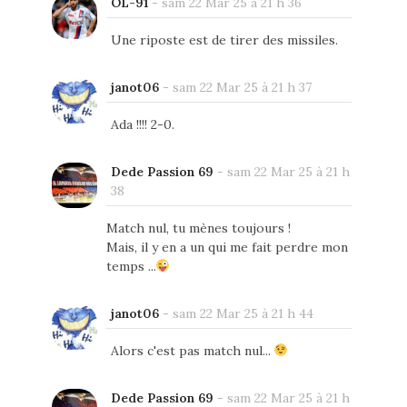
OL-91
-
sam 22 Mar 25 à 21 h 36
Une riposte est de tirer des missiles.
janot06
-
sam 22 Mar 25 à 21 h 37
Ada !!!! 2-0.
Dede Passion 69
-
sam 22 Mar 25 à 21 h
38
Match nul, tu mènes toujours !
Mais, il y en a un qui me fait perdre mon
temps ...
janot06
-
sam 22 Mar 25 à 21 h 44
Alors c'est pas match nul...
Dede Passion 69
-
sam 22 Mar 25 à 21 h