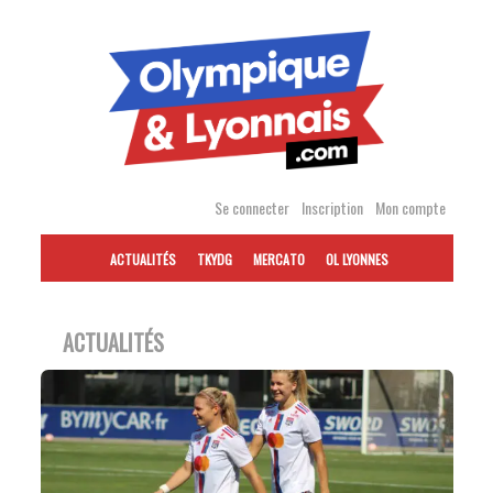
Accéder
au
contenu
Se connecter
Inscription
Mon compte
ACTUALITÉS
TKYDG
MERCATO
OL LYONNES
ACTUALITÉS