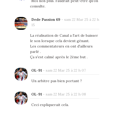
Moi non plus. Faudrait peut-être qu'on
consulte.
Dede Passion 69
-
sam 22 Mar 25 à 22 h
15
La réalisation de Canal a l'art de baisser
le son lorsque cela devient génant.
Les commentateurs en ont d'ailleurs
parlé .
Ça s'est calmé après le 2ème but .
OL-91
-
sam 22 Mar 25 à 22 h 07
Un arbitre pas bien portant ?
OL-91
-
sam 22 Mar 25 à 22 h 08
Ceci expliquerait cela.