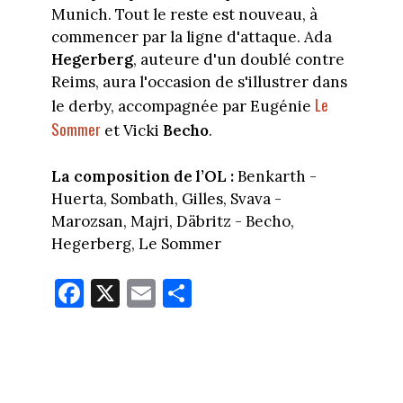
Munich. Tout le reste est nouveau, à
commencer par la ligne d'attaque. Ada
Hegerberg
, auteure d'un doublé contre
Reims, aura l'occasion de s'illustrer dans
Le
le derby, accompagnée par Eugénie
Sommer
et Vicki
Becho
.
La composition de l’OL :
Benkarth -
Huerta, Sombath, Gilles, Svava -
Marozsan, Majri, Däbritz - Becho,
Hegerberg, Le Sommer
Fa
X
E
Pa
ce
m
rt
bo
ail
ag
ok
er