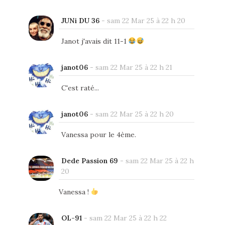
JUNi DU 36
-
sam 22 Mar 25 à 22 h 20
Janot j'avais dit 11-1
janot06
-
sam 22 Mar 25 à 22 h 21
C'est raté...
janot06
-
sam 22 Mar 25 à 22 h 20
Vanessa pour le 4ème.
Dede Passion 69
-
sam 22 Mar 25 à 22 h
20
Vanessa !
OL-91
-
sam 22 Mar 25 à 22 h 22