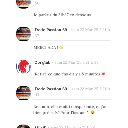
50
Je parlais du 21h37 en dessous...
Dede Passion 69
-
sam 22 Mar 25 à 21 h
37
MERCI ADA !
Zorglub
-
sam 22 Mar 25 à 21 h 39
Retire ce que t'as dit y a 5 minutes
Dede Passion 69
-
sam 22 Mar 25 à 21 h
43
Ben non, elle était transparente, et j'ai
bien précisé:" Pour l'instant " !
OL-91
-
sam 22 Mar 25 à 21 h 38