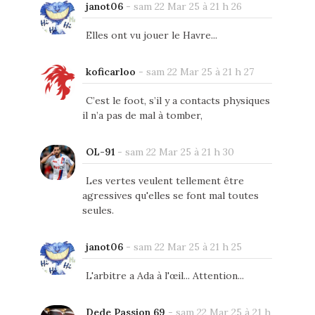
janot06
-
sam 22 Mar 25 à 21 h 26
Elles ont vu jouer le Havre...
koficarloo
-
sam 22 Mar 25 à 21 h 27
C’est le foot, s’il y a contacts physiques
il n’a pas de mal à tomber,
OL-91
-
sam 22 Mar 25 à 21 h 30
Les vertes veulent tellement être
agressives qu'elles se font mal toutes
seules.
janot06
-
sam 22 Mar 25 à 21 h 25
L'arbitre a Ada à l'œil... Attention...
Dede Passion 69
-
sam 22 Mar 25 à 21 h