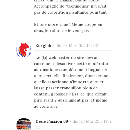
chets" qui ne plaisait pas au robot.
Accompagné de "techniques" il n'avait
pas de coloration insultante pourtant..
Et one more time ! Même coupé en
deux, le robot ne le veut pas...
Zorglub
-
dim 23 Mar 25 à 11 h 37
Le (la) webmaster du site devrait
carrément désactiver cette modération
automatique complètement buguée. A
quoi sert-elle, finalement, étant donné
qu'elle sanctionne n'importe quoi et
laisse passer tranquillou plein de
contenu grossier ? Est-ce-que c'était
pire avant ? Absolument pas, et même
au contraire.
Dede Passion 69
-
dim 23 Mar 25 à 11 h
42