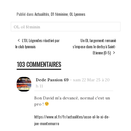
Publié dans
Actualités
,
D1 féminine
,
OL Lyonnes
OL
ol féminin
L'OL Légendes réactivé par
Un OL largement remanié
le club lyonnais
s’impose dans le derby à Saint-
Etienne (0-5)
103 COMMENTAIRES
Dede Passion 69
-
sam 22 Mar 25 à 20
h 11
Bon David m'a devancé, normal c'est un
pro !
https://www.ol.fr/fr/actualites/asse-ol-le-xi-de-
joe-montemurro