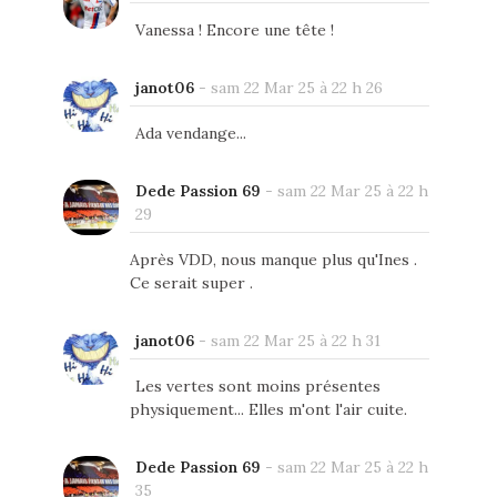
Vanessa ! Encore une tête !
janot06
-
sam 22 Mar 25 à 22 h 26
Ada vendange...
Dede Passion 69
-
sam 22 Mar 25 à 22 h
29
Après VDD, nous manque plus qu'Ines .
Ce serait super .
janot06
-
sam 22 Mar 25 à 22 h 31
Les vertes sont moins présentes
physiquement... Elles m'ont l'air cuite.
Dede Passion 69
-
sam 22 Mar 25 à 22 h
35