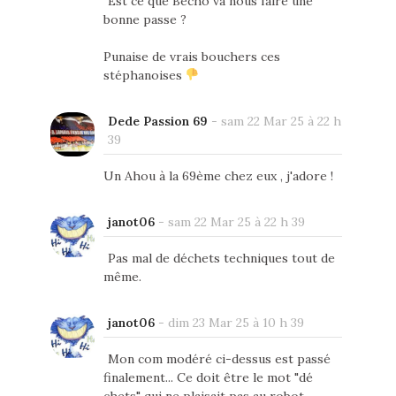
Est ce que Becho va nous faire une
bonne passe ?
Punaise de vrais bouchers ces
stéphanoises
Dede Passion 69
-
sam 22 Mar 25 à 22 h
39
Un Ahou à la 69ème chez eux , j'adore !
janot06
-
sam 22 Mar 25 à 22 h 39
Pas mal de déchets techniques tout de
même.
janot06
-
dim 23 Mar 25 à 10 h 39
Mon com modéré ci-dessus est passé
finalement... Ce doit être le mot "dé