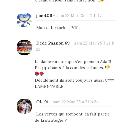
C'était un jour sans l'autre soir ...
janot06
-
sam 22 Mar 25 à 21 h 17
Maro... Le tacle... Pfff...
Dede Passion 69
-
sam 22 Mar 25 à 21 h
23
La dame en noir qui s'en prend à Ada !!!
Et q.q. chants à la con des tribunes. !
Décidément ils sont toujours aussi C***
LAMENTABLE .
OL-91
-
sam 22 Mar 25 à 21 h 24
Les vertes qui tombent, ça fait partie
de la stratégie ?