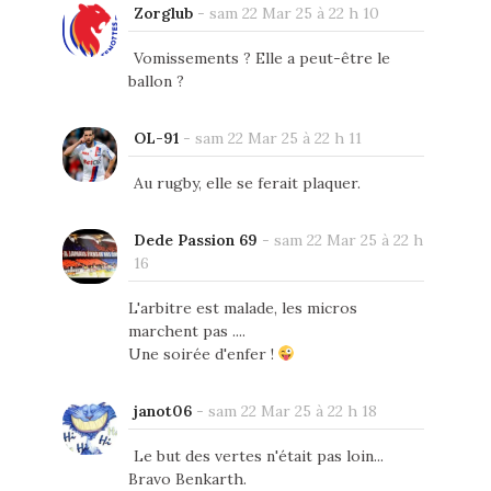
Zorglub
-
sam 22 Mar 25 à 22 h 10
Vomissements ? Elle a peut-être le
ballon ?
OL-91
-
sam 22 Mar 25 à 22 h 11
Au rugby, elle se ferait plaquer.
Dede Passion 69
-
sam 22 Mar 25 à 22 h
16
L'arbitre est malade, les micros
marchent pas ....
Une soirée d'enfer !
janot06
-
sam 22 Mar 25 à 22 h 18
Le but des vertes n'était pas loin...
Bravo Benkarth.