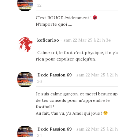
32
C'est ROUGE évidemment !
N'importe quoi ....
koficarloo
-
sam 22 Mar 25 à 21 h 34
Calme toi, le foot c’est physique, il n y’a
rien pour expulser quelqu’un.
Dede Passion 69
-
sam 22 Mar 25 à 21 h
36
Je suis calme garçon, et merci beaucoup
de tes conseils pour m'apprendre le
football !
Au fait, t'as vu, y'a Amel qui joue !
Dede Passion 69
-
sam 22 Mar 25 à 21 h
34