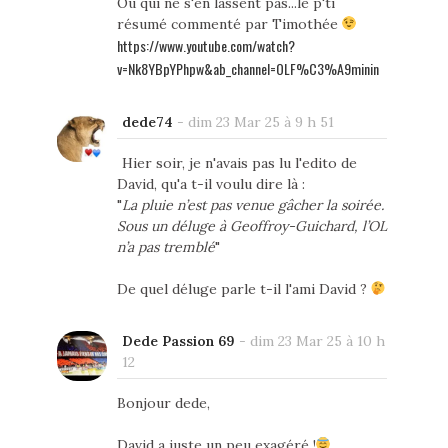
Ou qui ne s'en lassent pas...le p'ti
résumé commenté par Timothée
https://www.youtube.com/watch?
v=Nk8YBpYPhpw&ab_channel=OLF%C3%A9minin
dede74
-
dim 23 Mar 25 à 9 h 51
Hier soir, je n'avais pas lu l'edito de
David, qu'a t-il voulu dire là :
"
La pluie n’est pas venue gâcher la soirée.
Sous un déluge à Geoffroy-Guichard, l’OL
n’a pas tremblé
"
De quel déluge parle t-il l'ami David ?
Dede Passion 69
-
dim 23 Mar 25 à 10 h
12
Bonjour dede,
David a juste un peu exagéré !