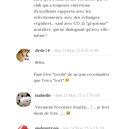
club qui a toujours entretenu
d'excellents rapports avec les
sélectionneurs, avec des échanges
réguliers... sauf avec CD, la "gracieuse"
acariâtre, qui ne dialoguait qu'avec elle-
même !
dede74
-
dim 23 Mar 25 à 16 h 48
@isa,
Faut être "tordu" de ne pas reconnaître
que l'on a "tort"
isabielle
-
dim 23 Mar 25 à 17 h 08
Vivement l'écriture fonétic.... ! ... je feré
moin de fote ........
undeuxtrois
-
lun 24 Mar 25 à 1 h 59