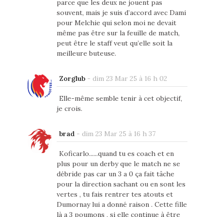
parce que les deux ne jouent pas
souvent, mais je suis d’accord avec Dami
pour Melchie qui selon moi ne devait
même pas être sur la feuille de match,
peut être le staff veut qu’elle soit la
meilleure buteuse.
Zorglub
-
dim 23 Mar 25 à 16 h 02
Elle-même semble tenir à cet objectif,
je crois.
brad
-
dim 23 Mar 25 à 16 h 37
Koficarlo......quand tu es coach et en
plus pour un derby que le match ne se
débride pas car un 3 a 0 ça fait tâche
pour la direction sachant ou en sont les
vertes , tu fais rentrer tes atouts et
Dumornay lui a donné raison . Cette fille
là a 3 poumons , si elle continue à être