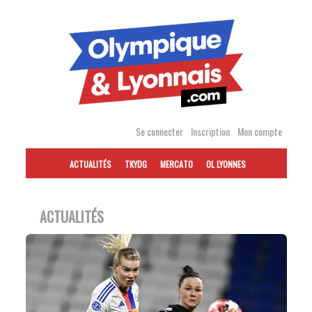
Accéder
au
contenu
Se connecter
Inscription
Mon compte
ACTUALITÉS
TKYDG
MERCATO
OL LYONNES
ACTUALITÉS