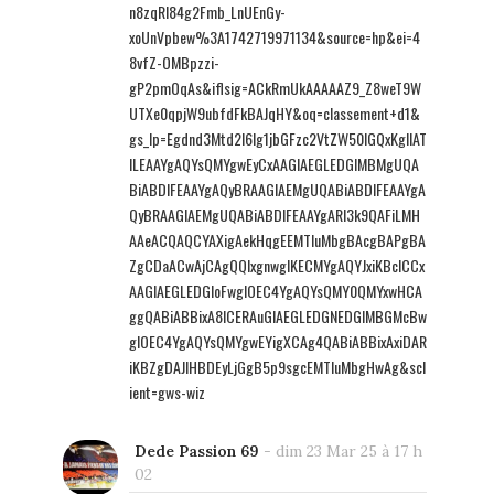
n8zqRI84g2Fmb_LnUEnGy-
xoUnVpbew%3A1742719971134&source=hp&ei=4
8vfZ-OMBpzzi-
gP2pmOqAs&iflsig=ACkRmUkAAAAAZ9_Z8weT9W
UTXe0qpjW9ubfdFkBAJqHY&oq=classement+d1&
gs_lp=Egdnd3Mtd2l6Ig1jbGFzc2VtZW50IGQxKgIIAT
ILEAAYgAQYsQMYgwEyCxAAGIAEGLEDGIMBMgUQA
BiABDIFEAAYgAQyBRAAGIAEMgUQABiABDIFEAAYgA
QyBRAAGIAEMgUQABiABDIFEAAYgARI3k9QAFiLMH
AAeACQAQCYAXigAekHqgEEMTIuMbgBAcgBAPgBA
ZgCDaACwAjCAgQQIxgnwgIKECMYgAQYJxiKBcICCx
AAGIAEGLEDGIoFwgIOEC4YgAQYsQMY0QMYxwHCA
ggQABiABBixA8ICERAuGIAEGLEDGNEDGIMBGMcBw
gIOEC4YgAQYsQMYgwEYigXCAg4QABiABBixAxiDAR
iKBZgDAJIHBDEyLjGgB5p9sgcEMTIuMbgHwAg&scl
ient=gws-wiz
Dede Passion 69
-
dim 23 Mar 25 à 17 h
02