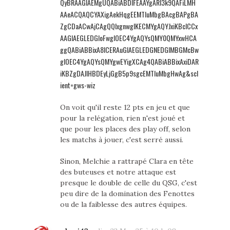
QyBRAAGIAEMgUQABiABDIFEAAYgARI3k9QAFiLMH
AAeACQAQCYAXigAekHqgEEMTIuMbgBAcgBAPgBA
ZgCDaACwAjCAgQQIxgnwgIKECMYgAQYJxiKBcICCx
AAGIAEGLEDGIoFwgIOEC4YgAQYsQMY0QMYxwHCA
ggQABiABBixA8ICERAuGIAEGLEDGNEDGIMBGMcBw
gIOEC4YgAQYsQMYgwEYigXCAg4QABiABBixAxiDAR
iKBZgDAJIHBDEyLjGgB5p9sgcEMTIuMbgHwAg&scl
ient=gws-wiz
On voit qu'il reste 12 pts en jeu et que
pour la relégation, rien n'est joué et
que pour les places des play off, selon
les matchs à jouer, c'est serré aussi.
Sinon, Melchie a rattrapé Clara en tête
des buteuses et notre attaque est
presque le double de celle du QSG, c'est
peu dire de la domination des Fenottes
ou de la faiblesse des autres équipes.