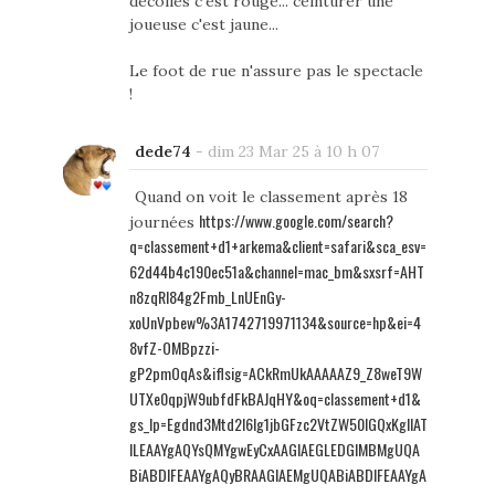
décollés c'est rouge... ceinturer une
joueuse c'est jaune...
Le foot de rue n'assure pas le spectacle
!
dede74
-
dim 23 Mar 25 à 10 h 07
Quand on voit le classement après 18
https://www.google.com/search?
journées
q=classement+d1+arkema&client=safari&sca_esv=
62d44b4c190ec51a&channel=mac_bm&sxsrf=AHT
n8zqRI84g2Fmb_LnUEnGy-
xoUnVpbew%3A1742719971134&source=hp&ei=4
8vfZ-OMBpzzi-
gP2pmOqAs&iflsig=ACkRmUkAAAAAZ9_Z8weT9W
UTXe0qpjW9ubfdFkBAJqHY&oq=classement+d1&
gs_lp=Egdnd3Mtd2l6Ig1jbGFzc2VtZW50IGQxKgIIAT
ILEAAYgAQYsQMYgwEyCxAAGIAEGLEDGIMBMgUQA
BiABDIFEAAYgAQyBRAAGIAEMgUQABiABDIFEAAYgA