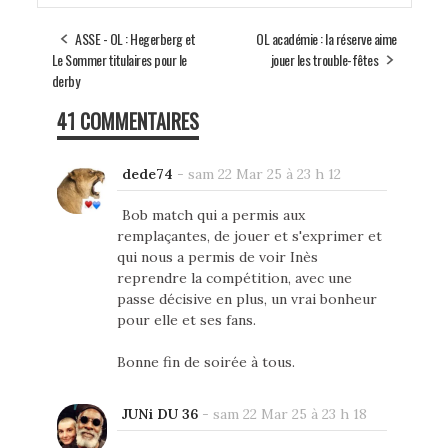
ASSE - OL : Hegerberg et
OL académie : la réserve aime
Le Sommer titulaires pour le
jouer les trouble-fêtes
derby
41 COMMENTAIRES
dede74
-
sam 22 Mar 25 à 23 h 12
Bob match qui a permis aux
remplaçantes, de jouer et s'exprimer et
qui nous a permis de voir Inès
reprendre la compétition, avec une
passe décisive en plus, un vrai bonheur
pour elle et ses fans.
Bonne fin de soirée à tous.
JUNi DU 36
-
sam 22 Mar 25 à 23 h 18