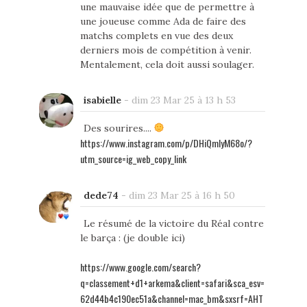
une mauvaise idée que de permettre à
une joueuse comme Ada de faire des
matchs complets en vue des deux
derniers mois de compétition à venir.
Mentalement, cela doit aussi soulager.
isabielle
-
dim 23 Mar 25 à 13 h 53
Des sourires....
https://www.instagram.com/p/DHiQmlyM68o/?
utm_source=ig_web_copy_link
dede74
-
dim 23 Mar 25 à 16 h 50
Le résumé de la victoire du Réal contre
le barça : (je double ici)
https://www.google.com/search?
q=classement+d1+arkema&client=safari&sca_esv=
62d44b4c190ec51a&channel=mac_bm&sxsrf=AHT