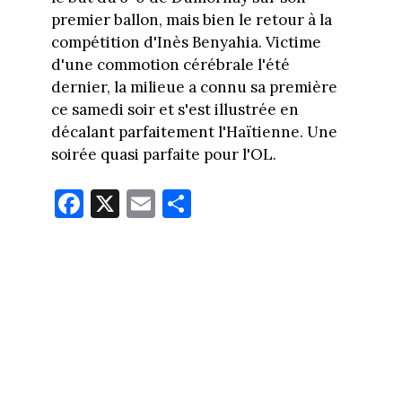
premier ballon, mais bien le retour à la
compétition d'Inès Benyahia. Victime
d'une commotion cérébrale l'été
dernier, la milieue a connu sa première
ce samedi soir et s'est illustrée en
décalant parfaitement l'Haïtienne. Une
soirée quasi parfaite pour l'OL.
Fa
X
E
Pa
ce
m
rt
bo
ail
ag
ok
er