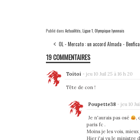
Publié dans
Actualités
,
Ligue 1
,
Olympique lyonnais
OL - Mercato : un accord Almada - Benfica
19 COMMENTAIRES
Toitoi
-
jeu 10 Juil 25 à 16 h 20
Tête de con !
Poupette38
-
jeu 10 Jui
Je n'aurais pas osé
,
paris fc .
Moins je les vois, mieu
Hier j'ai vu le ministre 