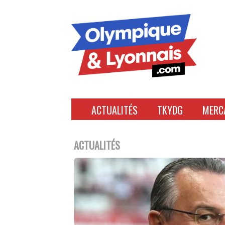
Accéder
au
contenu
ACTUALITÉS
TKYDG
MERC
ACTUALITÉS