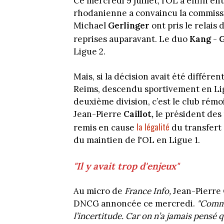
Ce mercredi 9 juillet, l’OL a enfin e
rhodanienne a convaincu la commiss
Michael
Gerlinger
ont pris le relais
reprises auparavant. Le duo
Kang
-
G
Ligue 2.
Mais, si la décision avait été différe
Reims, descendu sportivement en Ligu
deuxième division, c’est le club rémo
Jean-Pierre
Caillot,
le président des 
la légalité
remis en cause
du transfert
du maintien de l'OL en Ligue 1.
"Il y avait trop d'enjeux"
Au micro de
France Info,
Jean-Pierre
DNCG annoncée ce mercredi.
"Comme
l’incertitude. Car on n’a jamais pensé 