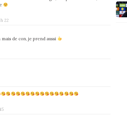
re
 h 22
 mais de con, je prend aussi
 45