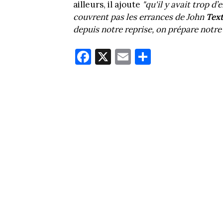
ailleurs, il ajoute
"qu'il y avait trop d
couvrent pas les errances de John
Tex
depuis notre reprise, on prépare notre 
Fa
X
E
Pa
ce
m
rt
bo
ail
ag
ok
er