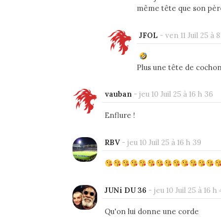
même tête que son pè
JFOL
-
ven 11 Juil 25 à 8
Plus une tête de cochon
vauban
-
jeu 10 Juil 25 à 16 h 36
Enflure !
RBV
-
jeu 10 Juil 25 à 16 h 39
JUNi DU 36
-
jeu 10 Juil 25 à 16 h
Qu'on lui donne une corde