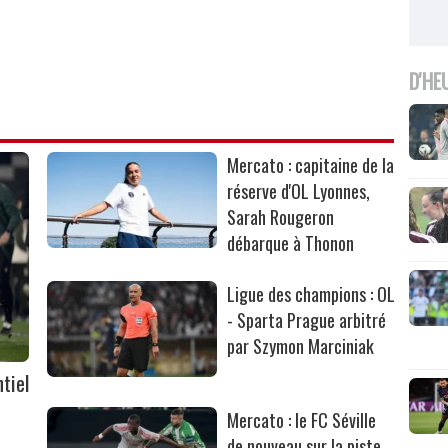
D'HE
Mercato : capitaine de la
réserve d'OL Lyonnes,
Sarah Rougeron
débarque à Thonon
Ligue des champions : OL
- Sparta Prague arbitré
par Szymon Marciniak
tiel
Mercato : le FC Séville
de nouveau sur la piste