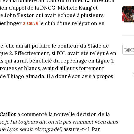
ntrevu la lumière au bout du tunnel. La direction
ion d’appel de la DNCG. Michele
Kang
et
 de John
Textor
qui avait échoué à plusieurs
a sauvé
erlinger
le club d'une relégation en
nte, elle aurait pu faire le bonheur du Stade de
e 2. Effectivement, si l’OL avait été relégué en
is qui aurait bénéficié du repêchage en Ligue 1.
rouges et blancs, avait d'ailleurs fortement
 de Thiago
Almada.
Il a donné son avis à propos
Caillot
a commenté la nouvelle décision de la
 je l’ai toujours dit, on n’a pas vraiment vécu dans
que Lyon serait rétrogradé"
, assure-t-il. Par