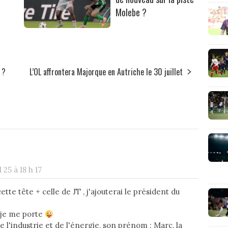
Molebe ?
 ?
L’OL affrontera Majorque en Autriche le 30 juillet
l 25 à 18 h 17
 cette tête + celle de JT , j'ajouterai le président du
x je me porte
de l'industrie et de l'énergie, son prénom : Marc, la