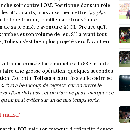
che soir contre l’
OM
. Positionné dans un rôle
les attaquants, mais aussi permettre
"au plan
a
de fonctionner, le milieu a retrouvé une
fin de sa première aventure à l’OL. Preuve qu’il
jambes et son volume de jeu. S’il a avant tout
e,
Tolisso
s’est bien plus projeté vers l’avant en
vu sa frappe croisée faire mouche à la 53e minute.
pu faire une grosse opération, quelques secondes
ition, Corentin
Tolisso
a cette fois vu le cadre se
ak.
"On a beaucoup de regrets, car on ouvre le
 Rayan (Cherki) aussi, et on n’arrive pas à marquer ce
qu’on peut éviter sur un de nos temps forts."
mais..."
atchs, l’
OL
paie son manque d’efficacité devant