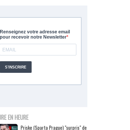
URE EN HEURE
Priske (Sparta Prague) "surpris" de