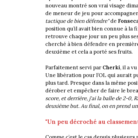
nouveau montré son vrai visage diman
de meneur de jeu pour accompagner 
tactique de bien défendre"
de
Fonsec
position qu’il avait bien connue à la 
retrouve chaque jour un peu plus ses 
cherché à bien défendre en premièr
deuxième et cela a porté ses fruits.
Parfaitement servi par
Cherki
, il a 
Une libération pour l’OL qui aurait 
plus tard. Presque dans la même pos
dérober et empêcher de faire le bre
score, et derrière, j'ai la balle de 2-0,
deuxième but. Au final, on en prend un 
"Un peu décroché au classement 
Comme c’est le cas depuis plusieurs m