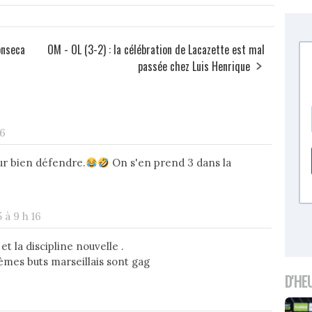
onseca
OM - OL (3-2) : la célébration de Lacazette est mal
passée chez Luis Henrique
56
ur bien défendre.
On s'en prend 3 dans la
 à 9 h 16
et la discipline nouvelle .
èmes buts marseillais sont gag
D'HE