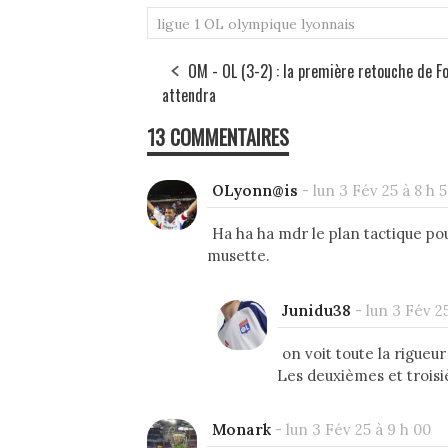
ok
er
ligue 1
OL
olympique lyonnais
OM - OL (3-2) : la première retouche de F
attendra
13 COMMENTAIRES
OLyonn@is
-
lun 3 Fév 25 à 8 h 
Ha ha ha mdr le plan tactique po
musette.
Junidu38
-
lun 3 Fév 25
on voit toute la rigueur 
Les deuxièmes et troisi
Monark
-
lun 3 Fév 25 à 9 h 00