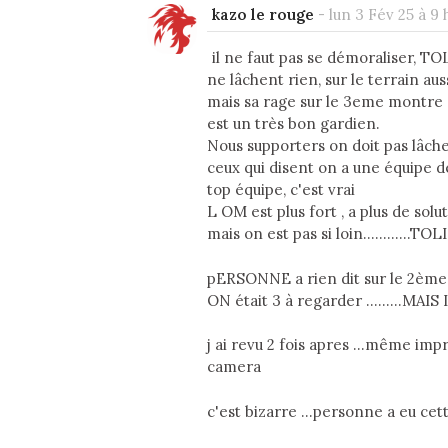
kazo le rouge
-
lun 3 Fév 25 à 9 
il ne faut pas se démoraliser, 
ne lâchent rien, sur le terrain auss
mais sa rage sur le 3eme montre 
est un très bon gardien.
Nous supporters on doit pas lâc
ceux qui disent on a une équipe d
top équipe, c'est vrai
L OM est plus fort , a plus de solut
mais on est pas si loin...........
pERSONNE a rien dit sur le 2ème
ON était 3 à regarder .........M
j ai revu 2 fois apres ...même im
camera
c'est bizarre ...personne a eu ce