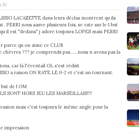
h 16
TOLISSO LACAZETTE dans leurs déclas montrent qu ils
i , PERRI nous sauve plusieurs fois, se rate sur le 1 but
qu il est "dedans" j adore toujours LOPES mais PERRI
her parce qu on aime ce CLUB
e chèvres ??? je comprends pas......nous n avons pas la
ions, car là l'éventail OL s'est réduit
.TOLISSO a raison ON RATE LE 0-2 et c'est un tournant.
 but de l OM
AIS ILS SONT HORS JEU LES MARSEILLAIS!!!!
pression mais c'est toujours le même angle pour la
tte impression