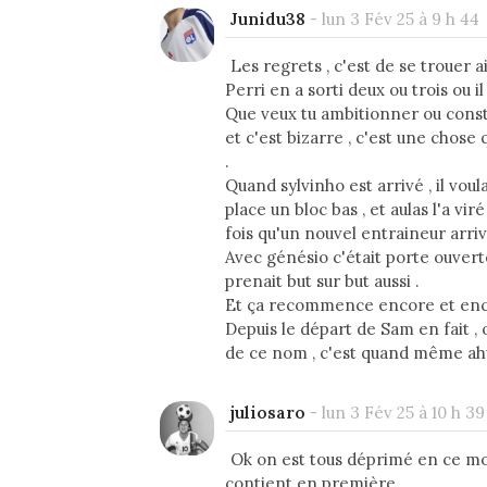
Junidu38
-
lun 3 Fév 25 à 9 h 44
Les regrets , c'est de se trouer a
Perri en a sorti deux ou trois ou il
Que veux tu ambitionner ou constr
et c'est bizarre , c'est une chose 
.
Quand sylvinho est arrivé , il voul
place un bloc bas , et aulas l'a vir
fois qu'un nouvel entraineur arriva
Avec génésio c'était porte ouverte
prenait but sur but aussi .
Et ça recommence encore et en
Depuis le départ de Sam en fait ,
de ce nom , c'est quand même ahu
juliosaro
-
lun 3 Fév 25 à 10 h 39
Ok on est tous déprimé en ce mo
contient en première,