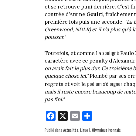
et se retrouve puni derrière. C’est f
contrée d’Amine
Gouiri
, fraîchement
première fois puis une seconde.
"La 
Greenwood, NDLR) et il n’a plus qu’à la
pousser."
souligné
Toutefois, et comme l’a
Paulo
caractère avec ce penalty d’Alexand
on avait fait le plus dur. Ce troisième 
quelque chose ici."
Plombé par ses erre
podium s’éloigner
regrets et voit le
chaqu
mais il reste encore beaucoup de match
pas fini."
Fa
X
E
Pa
ce
m
rt
Publié dans
Actualités
,
Ligue 1
,
Olympique lyonnais
bo
ail
ag