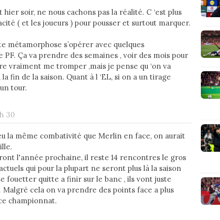
t hier soir, ne nous cachons pas la réalité. C ‘est plus
acité ( et les joueurs ) pour pousser et surtout marquer.
tte métamorphose s’opérer avec quelques
e PF. Ça va prendre des semaines , voir des mois pour
ère vraiment me tromper ,mais je pense qu ‘on va
a fin de la saison. Quant à l ‘EL, si on a un tirage
un tour.
 h 30
 eu la même combativité que Merlin en face, on aurait
lle.
ont l'année prochaine, il reste 14 rencontres le gros
actuels qui pour la plupart ne seront plus là la saison
fouetter quitte a finir sur le banc , ils vont juste
. Malgré cela on va prendre des points face a plus
ce championnat.