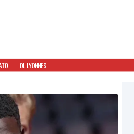
ATO
OL LYONNES