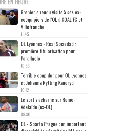
URE EN HEURE
Grenier a rendu visite à ses ex-
coéquipiers de l'OL à GOAL FC et
Villefranche
11:45
OL Lyonnes - Real Sociedad :
première titularisation pour
Paralluelo
10:53
Terrible coup dur pour OL Lyonnes
et Johanna Rytting Kaneryd
10:12
Le sort s’acharne sur Reine-
Adelaïde (ex-OL)
09:30
OL - Sparta Prague : un important