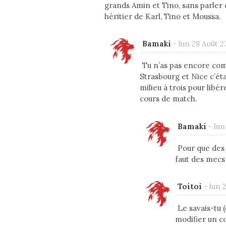
grands Amin et Tino, sans parler d
héritier de Karl, Tino et Moussa.
Bamaki
-
lun 28 Août 2
Tu n’as pas encore comp
Strasbourg et Nice c’ét
milieu à trois pour libé
cours de match.
Bamaki
-
lun
Pour que des 
faut des mecs 
Toitoi
-
lun 
Le savais-tu 
modifier un c