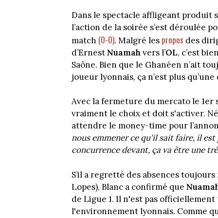
Dans le spectacle affligeant produit s
l’action de la soirée s’est déroulée p
(0-0)
propos
match
. Malgré les
des diri
d’Ernest
Nuamah
vers l’
OL
, c’est bi
Saône. Bien que le Ghanéen n’ait to
joueur lyonnais, ça n’est plus qu’une
Avec la fermeture du mercato le 1er 
vraiment le choix et doit s'activer.
attendre le money-time pour l’anno
nous emmener ce qu'il sait faire, il est 
concurrence devant, ça va être une tr
S’il a regretté des absences toujour
Lopes), Blanc a confirmé que
Nuama
de Ligue 1. Il n'est pas officielleme
l'environnement lyonnais. Comme quoi