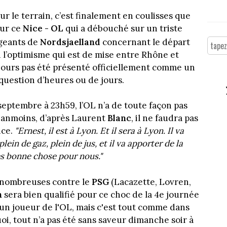
ur le terrain, c’est finalement en coulisses que
our ce
Nice - OL
qui a débouché sur un triste
geants de
Nordsjaelland
concernant le départ
en l’optimisme qui est de mise entre Rhône et
ujours pas été présenté officiellement comme un
 question d’heures ou de jours.
septembre à 23h59, l’OL n’a de toute façon pas
 Néanmoins, d’après Laurent
Blanc
, il ne faudra pas
nce.
"Ernest, il est à Lyon. Et il sera à Lyon. Il va
plein de gaz, plein de jus, et il va apporter de la
ès bonne chose pour nous."
s nombreuses contre le
PSG
(Lacazette, Lovren,
h
sera bien qualifié pour ce choc de la 4e journée
nt un joueur de l'OL, mais c'est tout comme dans
, tout n’a pas été sans saveur dimanche soir à