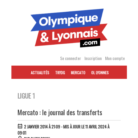
Accéder
au
contenu
Se connecter
Inscription
Mon compte
ACTUALITÉS
TKYDG
MERCATO
OL LYONNES
LIGUE 1
Mercato : le journal des transferts
2 JANVIER 2014 À 21:09
- MIS À JOUR LE 11 AVRIL 2024 À
09:01