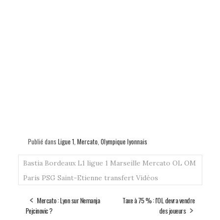
Publié dans
Ligue 1
,
Mercato
,
Olympique lyonnais
Bastia
Bordeaux
L1
ligue 1
Marseille
Mercato
OL
OM
Paris
PSG
Saint-Etienne
transfert
Vidéos
Mercato : Lyon sur Nemanja
Taxe à 75 % : l'OL devra vendre
Pejcinovic ?
des joueurs