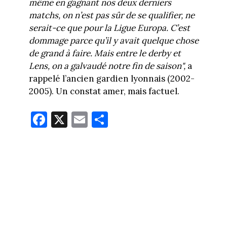
même en gagnant nos deux derniers
matchs, on n’est pas sûr de se qualifier, ne
serait-ce que pour la Ligue Europa. C’est
dommage parce qu’il y avait quelque chose
de grand à faire. Mais entre le derby et
Lens, on a galvaudé notre fin de saison",
a
rappelé l’ancien gardien lyonnais (2002-
2005). Un constat amer, mais factuel.
Fa
X
E
Pa
ce
m
rt
bo
ail
ag
ok
er