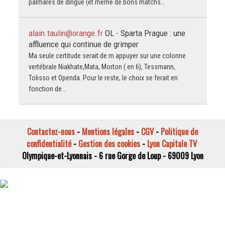
palmarès de dingue (et même de bons matchs…
alain.taulin@orange.fr
OL - Sparta Prague : une
affluence qui continue de grimper
Ma seule certitude serait de m appuyer sur une colonne
vertébrale Niakhate,Mata, Morton ( en 6), Tessmann,
Tolisso et Openda. Pour le reste, le choix se ferait en
fonction de…
Contactez-nous
-
Mentions légales
-
CGV
-
Politique de
confidentialité
-
Gestion des cookies
-
Lyon Capitale TV
Olympique-et-Lyonnais - 6 rue Gorge de Loup - 69009 Lyon