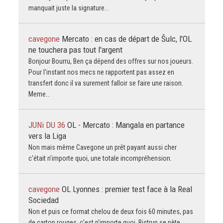
manquait juste la signature...
cavegone
Mercato : en cas de départ de Šulc, l'OL
ne touchera pas tout l'argent
Bonjour Bourru, Ben ça dépend des offres sur nos joueurs.
Pour l’instant nos mecs ne rapportent pas assez en
transfert donc il va surement falloir se faire une raison.
Meme…
JUNi DU 36
OL - Mercato : Mangala en partance
vers la Liga
Non mais même Cavegone un prêt payant aussi cher
c'était n'importe quoi, une totale incompréhension.
cavegone
OL Lyonnes : premier test face à la Real
Sociedad
Non et puis ce format chelou de deux fois 60 minutes, pas
de carton rouges, c’est n’importe quoi. Bistrup se pète