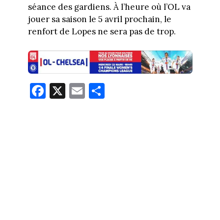
séance des gardiens. À l’heure où l’OL va
jouer sa saison le 5 avril prochain, le
renfort de Lopes ne sera pas de trop.
Fa
X
E
Pa
ce
m
rt
bo
ail
ag
ok
er