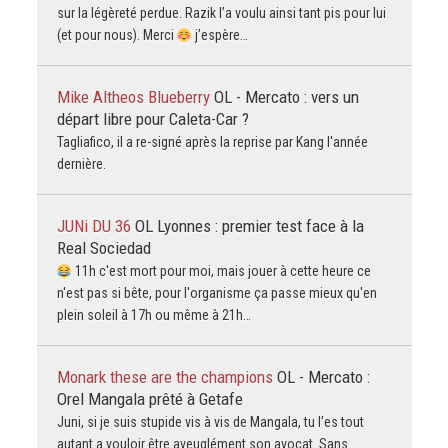
sur la légèreté perdue. Razik l’a voulu ainsi tant pis pour lui
(et pour nous). Merci
j’espère…
Mike Altheos Blueberry
OL - Mercato : vers un
départ libre pour Caleta-Car ?
Tagliafico, il a re-signé après la reprise par Kang l'année
dernière.
JUNi DU 36
OL Lyonnes : premier test face à la
Real Sociedad
11h c'est mort pour moi, mais jouer à cette heure ce
n'est pas si bête, pour l'organisme ça passe mieux qu'en
plein soleil à 17h ou même à 21h…
Monark these are the champions
OL - Mercato :
Orel Mangala prêté à Getafe
Juni, si je suis stupide vis à vis de Mangala, tu l’es tout
autant a vouloir être aveuglément son avocat. Sans