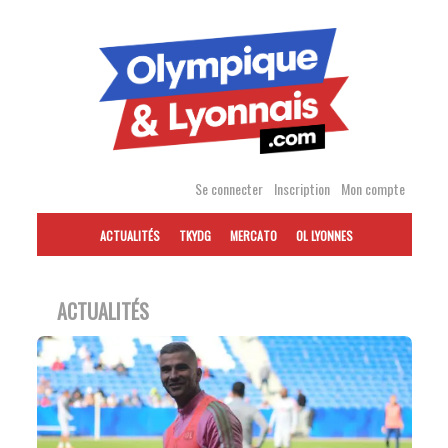
Accéder
au
contenu
Se connecter
Inscription
Mon compte
ACTUALITÉS
TKYDG
MERCATO
OL LYONNES
ACTUALITÉS