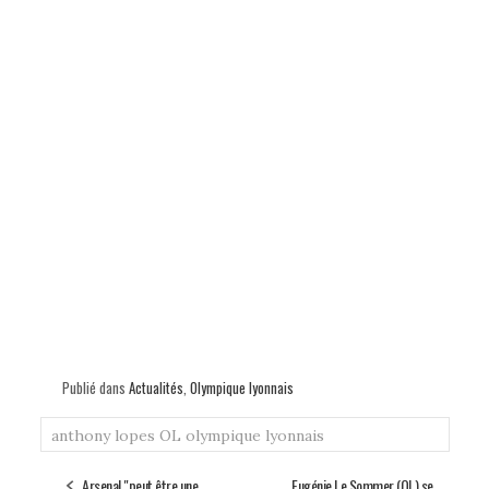
Publié dans
Actualités
,
Olympique lyonnais
anthony lopes
OL
olympique lyonnais
Arsenal "peut être une
Eugénie Le Sommer (OL) se