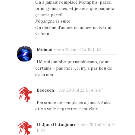
On a jamais remplacé Memphis, pareil
pour guimaraes, et je sens que paqueta
ça sera pareil…
J’épargne la suite.
On décline d’année en année mais tout
va bien.
Moimoi
-
ven 29 Juil 22 à 18 h 54
Hé oui juninho pernambucano, pour
certains - pas moi -, il n'y a pas lieu de
s'alarmer.
Beeeeen
-
ven 29 Juil 22 à 14 h 47
Personne ne remplacera jamais Aulas,
et on va le regretter c’est clair.
OL1jourOLtoujours
-
ven 29 Juil 22 à 17
h 03