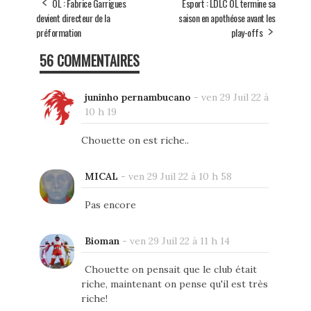
OL : Fabrice Garrigues
Esport : LDLC OL termine sa
devient directeur de la
saison en apothéose avant les
préformation
play-offs
56 COMMENTAIRES
juninho pernambucano
-
ven 29 Juil 22 à
10 h 19
Chouette on est riche..
MICAL
-
ven 29 Juil 22 à 10 h 58
Pas encore
Bioman
-
ven 29 Juil 22 à 11 h 14
Chouette on pensait que le club était
riche, maintenant on pense qu'il est très
riche!