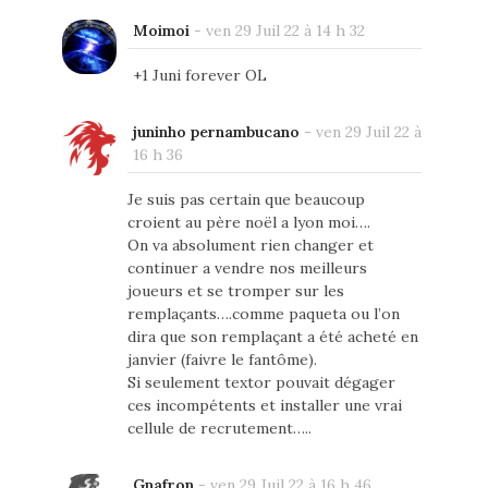
Moimoi
-
ven 29 Juil 22 à 14 h 32
+1 Juni forever OL
juninho pernambucano
-
ven 29 Juil 22 à
16 h 36
Je suis pas certain que beaucoup
croient au père noël a lyon moi….
On va absolument rien changer et
continuer a vendre nos meilleurs
joueurs et se tromper sur les
remplaçants….comme paqueta ou l’on
dira que son remplaçant a été acheté en
janvier (faivre le fantôme).
Si seulement textor pouvait dégager
ces incompétents et installer une vrai
cellule de recrutement…..
Gnafron
-
ven 29 Juil 22 à 16 h 46