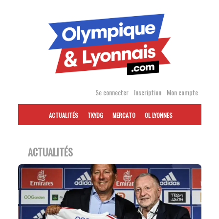
Accéder
au
contenu
Se connecter
Inscription
Mon compte
ACTUALITÉS
TKYDG
MERCATO
OL LYONNES
ACTUALITÉS