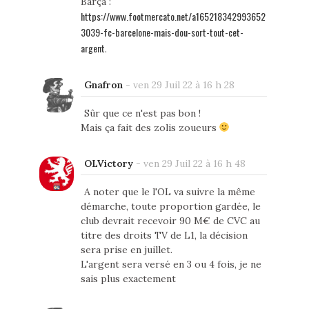
Barça :
https://www.footmercato.net/a165218342993652
3039-fc-barcelone-mais-dou-sort-tout-cet-
argent
.
Gnafron
-
ven 29 Juil 22 à 16 h 28
Sûr que ce n'est pas bon !
Mais ça fait des zolis zoueurs
OLVictory
-
ven 29 Juil 22 à 16 h 48
A noter que le l'OL va suivre la même
démarche, toute proportion gardée, le
club devrait recevoir 90 M€ de CVC au
titre des droits TV de L1, la décision
sera prise en juillet.
L'argent sera versé en 3 ou 4 fois, je ne
sais plus exactement