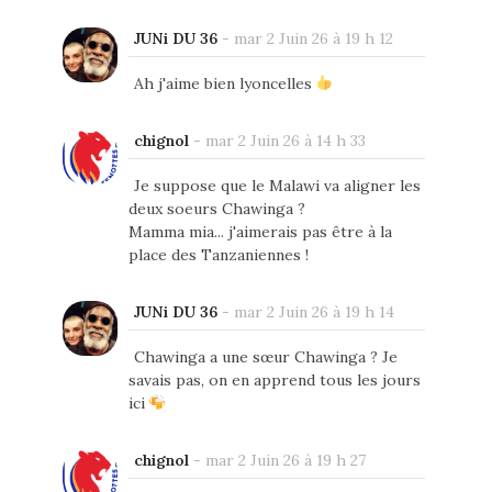
JUNi DU 36
-
mar 2 Juin 26 à 19 h 12
Ah j'aime bien lyoncelles
chignol
-
mar 2 Juin 26 à 14 h 33
Je suppose que le Malawi va aligner les
deux soeurs Chawinga ?
Mamma mia... j'aimerais pas être à la
place des Tanzaniennes !
JUNi DU 36
-
mar 2 Juin 26 à 19 h 14
Chawinga a une sœur Chawinga ? Je
savais pas, on en apprend tous les jours
ici
chignol
-
mar 2 Juin 26 à 19 h 27