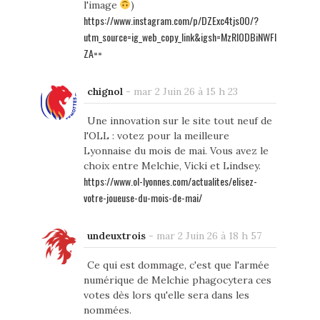
l'image
)
https://www.instagram.com/p/DZExc4tjs0O/?
utm_source=ig_web_copy_link&igsh=MzRlODBiNWFl
ZA==
chignol
-
mar 2 Juin 26 à 15 h 23
Une innovation sur le site tout neuf de
l'OLL : votez pour la meilleure
Lyonnaise du mois de mai. Vous avez le
choix entre Melchie, Vicki et Lindsey.
https://www.ol-lyonnes.com/actualites/elisez-
votre-joueuse-du-mois-de-mai/
undeuxtrois
-
mar 2 Juin 26 à 18 h 57
Ce qui est dommage, c'est que l'armée
numérique de Melchie phagocytera ces
votes dès lors qu'elle sera dans les
nommées.