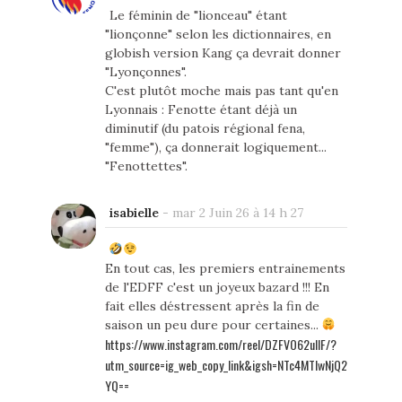
Le féminin de "lionceau" étant
"lionçonne" selon les dictionnaires, en
globish version Kang ça devrait donner
"Lyonçonnes".
C'est plutôt moche mais pas tant qu'en
Lyonnais : Fenotte étant déjà un
diminutif (du patois régional fena,
"femme"), ça donnerait logiquement...
"Fenottettes".
isabielle
-
mar 2 Juin 26 à 14 h 27
En tout cas, les premiers entrainements
de l'EDFF c'est un joyeux bazard !!! En
fait elles déstressent après la fin de
saison un peu dure pour certaines...
https://www.instagram.com/reel/DZFVO62uIIF/?
utm_source=ig_web_copy_link&igsh=NTc4MTIwNjQ2
YQ==