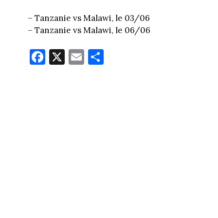
– Tanzanie vs Malawi, le 03/06
– Tanzanie vs Malawi, le 06/06
Fa
X
E
Pa
ce
m
rt
bo
ail
ag
ok
er