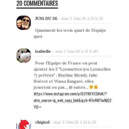
20 COMMENTAIRES
JUNi DU 36
-
mar 2 Juin 26 à 13 h 36
Quasiment les trois quart de l'équipe
quoi
isabielle
-
mar 2 Juin 26 à 13 h 40
Pour l'Equipe de France on peut
ajouter les 3 "Lyonnettes (ou Lyoncelles
?) prêtées" : Maéline Mendy, Julie
Sviérot et Wassa Sangaré, elles
joueront ou pas.... @ suivre...
https://www.instagram.com/p/DZFNXYCDKvK/?
utm_source=ig_web_copy_link&igsh=NTc4MTIwNjQ2
YQ==
chignol
-
mar 2 Juin 26 à 14 h 25