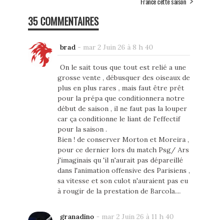
France cette saison
35 COMMENTAIRES
brad
-
mar 2 Juin 26 à 8 h 40
On le sait tous que tout est relié a une
grosse vente , débusquer des oiseaux de
plus en plus rares , mais faut être prêt
pour la prépa que conditionnera notre
début de saison , il ne faut pas la louper
car ça conditionne le liant de l'effectif
pour la saison .
Bien ! de conserver Morton et Moreira ,
pour ce dernier lors du match Psg/ Ars
j'imaginais qu 'il n'aurait pas dépareillé
dans l'animation offensive des Parisiens ,
sa vitesse et son culot n'auraient pas eu
à rougir de la prestation de Barcola....
granadino
-
mar 2 Juin 26 à 11 h 40