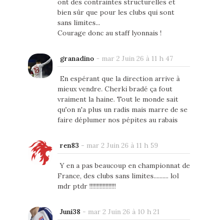
ont des contraintes structurelles et
bien sûr que pour les clubs qui sont
sans limites...
Courage donc au staff lyonnais !
granadino
-
mar 2 Juin 26 à 11 h 47
En espérant que la direction arrive à
mieux vendre. Cherki bradé ça fout
vraiment la haine. Tout le monde sait
qu'on n'a plus un radis mais marre de se
faire déplumer nos pépites au rabais
ren83
-
mar 2 Juin 26 à 11 h 59
Y en a pas beaucoup en championnat de
France, des clubs sans limites.......... lol
mdr ptdr !!!!!!!!!!!!!!!!!!
Juni38
-
mar 2 Juin 26 à 10 h 21