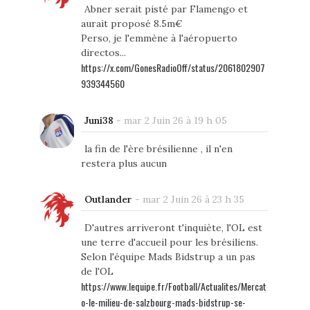
Abner serait pisté par Flamengo et
aurait proposé 8.5m€
Perso, je l'emmène à l'aéropuerto
directos...
https://x.com/GonesRadioOff/status/2061802907
939344560
Juni38
-
mar 2 Juin 26 à 19 h 05
la fin de l'ère brésilienne , il n'en
restera plus aucun
Outlander
-
mar 2 Juin 26 à 23 h 35
D'autres arriveront t'inquiète, l'OL est
une terre d'accueil pour les brésiliens.
Selon l'équipe Mads Bidstrup a un pas
de l'OL
https://www.lequipe.fr/Football/Actualites/Mercat
o-le-milieu-de-salzbourg-mads-bidstrup-se-