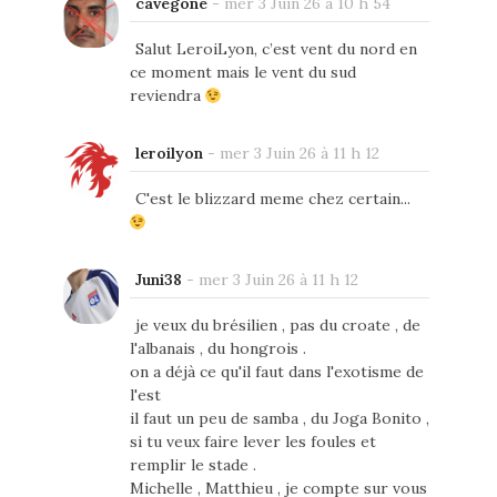
cavegone
-
mer 3 Juin 26 à 10 h 54
Salut LeroiLyon, c’est vent du nord en
ce moment mais le vent du sud
reviendra
leroilyon
-
mer 3 Juin 26 à 11 h 12
C'est le blizzard meme chez certain...
Juni38
-
mer 3 Juin 26 à 11 h 12
je veux du brésilien , pas du croate , de
l'albanais , du hongrois .
on a déjà ce qu'il faut dans l'exotisme de
l'est
il faut un peu de samba , du Joga Bonito ,
si tu veux faire lever les foules et
remplir le stade .
Michelle , Matthieu , je compte sur vous