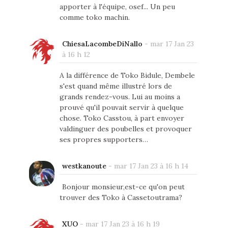
apporter à l'équipe, osef... Un peu
comme toko machin.
ChiesaLacombeDiNallo
-
mar 17 Jan 23
à 16 h 12
A la différence de Toko Bidule, Dembele
s'est quand même illustré lors de
grands rendez-vous. Lui au moins a
prouvé qu'il pouvait servir à quelque
chose. Toko Casstou, à part envoyer
valdinguer des poubelles et provoquer
ses propres supporters…
westkanoute
-
mar 17 Jan 23 à 16 h 14
Bonjour monsieur,est-ce qu'on peut
trouver des Toko à Cassetoutrama?
XUO
-
mar 17 Jan 23 à 16 h 19