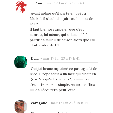
Tigone
-
mar 17 Jan 23 à 17 h 40
Avant même qu'il parte en prêt à
Madrid, il s'en balançait totalement de
l'ol !!!!!
Il faut bien se rappeler que c'est
moussa, lui même, qui a demandé à
partir en milieu de saison alors que l'ol
était leader de L1...
Darn
-
mar 17 Jan 23 à 17 h 41
Oui j'ai beaucoup aimé ce passage-là de
Nico. Il répondait à un mec qui disait en
gros "y'a qu'à les vendre", comme si
c'était tellement simple. Au moins Nico
lui, on l'écoutera peut-être.
cavegone
-
mar 17 Jan 23 à 18 h 14