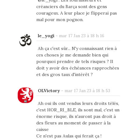
@le_yogi : Les fournisseurs et
créanciers du Barça sont des gens
courageux. A leur place je flipperai pas
mal pour mon pognon.
le_yogi
-
mar 17 Jan 23 à 18 h 16
Ah ça c'est sûr... N'y connaissant rien à
ces choses je me demande bien qui
pourquoi prendre de tels risques ? Il
doit y avoir des échéances rapprochées
et des gros taux d'intérêt ?
OLVictory
-
mar 17 Jan 23 à 18 h 53
Ah oui ils ont vendus leurs droits télés,
c'est HOR_RI_BLE, ils sont mal, c'est un
énorme risque, ils n'auront pas droit à
des fleurs au moment de passer à la
caisse
Ce n'est pas Aulas qui ferait ça !