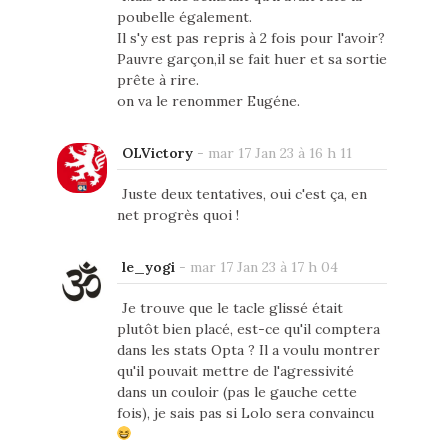
poubelle également.
Il s'y est pas repris à 2 fois pour l'avoir?
Pauvre garçon,il se fait huer et sa sortie
prête à rire.
on va le renommer Eugéne.
OLVictory
-
mar 17 Jan 23 à 16 h 11
Juste deux tentatives, oui c'est ça, en
net progrès quoi !
le_yogi
-
mar 17 Jan 23 à 17 h 04
Je trouve que le tacle glissé était
plutôt bien placé, est-ce qu'il comptera
dans les stats Opta ? Il a voulu montrer
qu'il pouvait mettre de l'agressivité
dans un couloir (pas le gauche cette
fois), je sais pas si Lolo sera convaincu