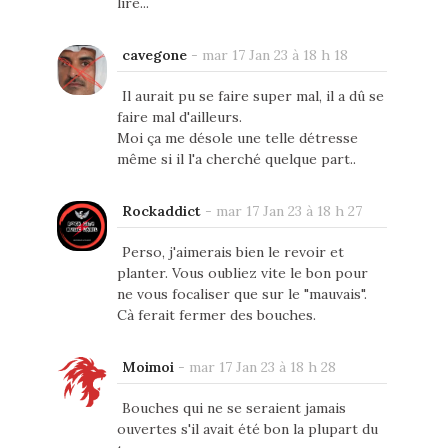
lire...
cavegone
-
mar 17 Jan 23 à 18 h 18
Il aurait pu se faire super mal, il a dû se
faire mal d'ailleurs.
Moi ça me désole une telle détresse
même si il l'a cherché quelque part..
Rockaddict
-
mar 17 Jan 23 à 18 h 27
Perso, j'aimerais bien le revoir et
planter. Vous oubliez vite le bon pour
ne vous focaliser que sur le "mauvais".
Cà ferait fermer des bouches.
Moimoi
-
mar 17 Jan 23 à 18 h 28
Bouches qui ne se seraient jamais
ouvertes s'il avait été bon la plupart du