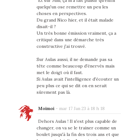
Et sur Juni, ça m'a fait plaisir qu'enfin
quelqu'un ose remettre un peu les
choses en perspectives.
Du grand Nico hier, et il était malade
disait-il ?
Un très bonne émission vraiment, ça a
critiqué dans une démarche très
constructive j'ai trouvé.
Sur Aulas aussi, il ne demande pas sa
tête comme beaucoup d'énervés mais
met le doigt où il faut.
Si Aulas avait l'intelligence d'écouter un
peu plus ce qui se dit on en serait
sûrement pas là.
Moimoi
-
mar 17 Jan 23 à 18 h 18
Dehors Aulas ! Il n'est plus capable de
changer, on va se le trainer comme un
boulet jusqu'à la fin des trois ans et que