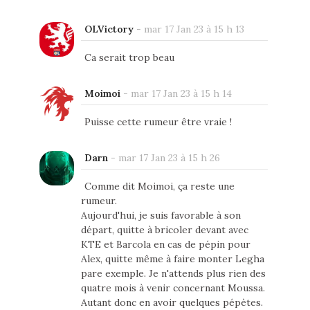
OLVictory
-
mar 17 Jan 23 à 15 h 13
Ca serait trop beau
Moimoi
-
mar 17 Jan 23 à 15 h 14
Puisse cette rumeur être vraie !
Darn
-
mar 17 Jan 23 à 15 h 26
Comme dit Moimoi, ça reste une
rumeur.
Aujourd'hui, je suis favorable à son
départ, quitte à bricoler devant avec
KTE et Barcola en cas de pépin pour
Alex, quitte même à faire monter Legha
pare exemple. Je n'attends plus rien des
quatre mois à venir concernant Moussa.
Autant donc en avoir quelques pépètes.