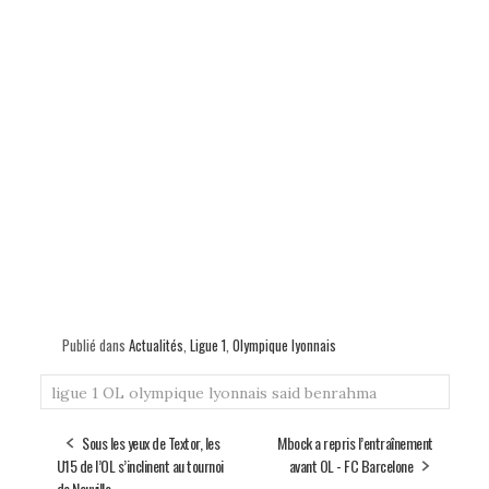
Publié dans
Actualités
,
Ligue 1
,
Olympique lyonnais
ligue 1
OL
olympique lyonnais
said benrahma
Sous les yeux de Textor, les
Mbock a repris l’entraînement
U15 de l’OL s’inclinent au tournoi
avant OL - FC Barcelone
de Neuville