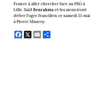
France à aller chercher face au PSG à
Lille. Saïd
Benrahma
et les siens iront
défier l'ogre francilien ce samedi 25 mai
à Pierre Mauroy.
Fa
X
E
Pa
ce
m
rt
bo
ail
ag
ok
er