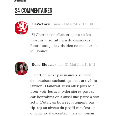
24 COMMENTAIRES
OLVictory
-
mar 21 Mai 24 à 11 h 08
Si Cherki s'en allait et qu'on ait les
moyens, il serait bien de conserver
Benrahma, je le vois bien en meneur de
jeu avancé.
Roro Blouch
-
mar 21 Mai 24 à 11 h 11
3 et 3, ce n'est pas mauvais sur une
demi-saison sachant qu'il est arrivé fin
janvier. Il faudrait aussi aller plus loin
pour voir les avant-dernières passes
car Benrahma en a aussi une paire à son
actif. C'était un bon recrutement, pas
tip-tip au niveau du profil car c'est un
énième axial excentré, mais un joueur