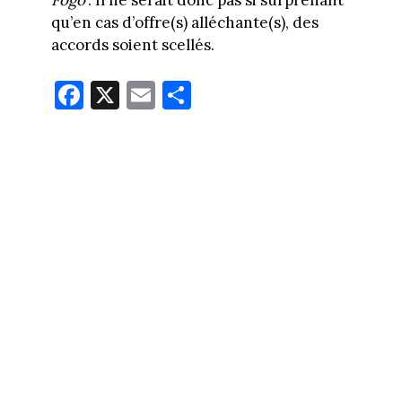
Fogo’
. Il ne serait donc pas si surprenant
qu’en cas d’offre(s) alléchante(s), des
accords soient scellés.
Fa
X
E
Pa
ce
m
rt
bo
ail
ag
ok
er