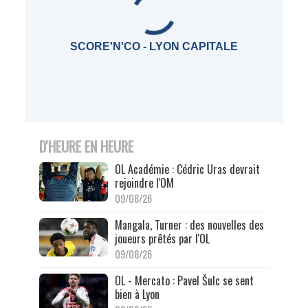
SCORE'N'CO - LYON CAPITALE
D'HEURE EN HEURE
OL Académie : Cédric Uras devrait
rejoindre l'OM
09/08/26
Mangala, Turner : des nouvelles des
joueurs prêtés par l'OL
09/08/26
OL - Mercato : Pavel Šulc se sent
bien à Lyon