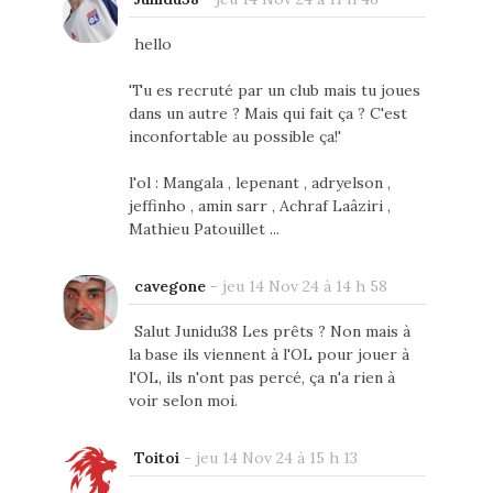
hello
'Tu es recruté par un club mais tu joues
dans un autre ? Mais qui fait ça ? C'est
inconfortable au possible ça!'
l'ol : Mangala , lepenant , adryelson ,
jeffinho , amin sarr , Achraf Laâziri ,
Mathieu Patouillet ...
cavegone
-
jeu 14 Nov 24 à 14 h 58
Salut Junidu38 Les prêts ? Non mais à
la base ils viennent à l'OL pour jouer à
l'OL, ils n'ont pas percé, ça n'a rien à
voir selon moi.
Toitoi
-
jeu 14 Nov 24 à 15 h 13