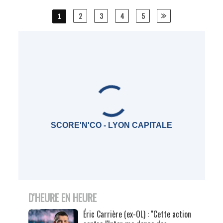
Posts
2
3
4
5
1
navigation
SCORE'N'CO - LYON CAPITALE
D'HEURE EN HEURE
Éric Carrière (ex-OL) : "Cette action