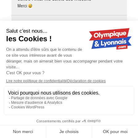
Merci
OLyonn@is
OL - Mercato : Orel Mangala prêté à
Getafe
Juni38
OL - Mercato : Orel Mangala prêté à Getafe
hélas non , personne n'en veut et il ne veut pas partir
Juni38
Mercato : Thiago Almada (ex-OL) va
retourner en Argentine
Un fin joueur , stylé , très habile avec le ballon , dans la
lignée des osvaldo Ardilès , loin des bouchers actuels . Il a
été fort mal utilisé…
OLyonn@is
Éric Carrière (ex-OL) : "Cette action
contre l'Inter me donne des frissons"