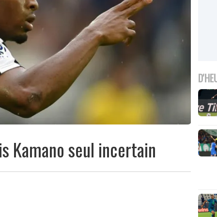
D'HE
is Kamano seul incertain