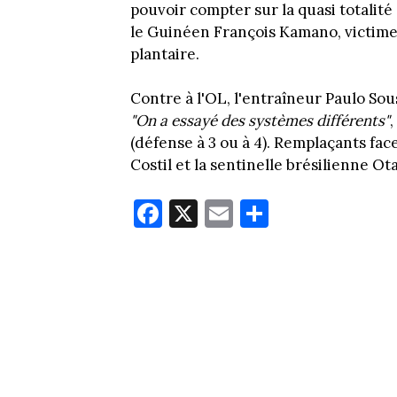
pouvoir compter sur la quasi totalité
le Guinéen François Kamano, victime
plantaire.
Contre à l'OL, l'entraîneur Paulo Sous
"On a essayé des systèmes différents"
,
(défense à 3 ou à 4). Remplaçants fa
Costil et la sentinelle brésilienne Ot
Fa
X
E
Pa
ce
m
rt
bo
ail
ag
ok
er