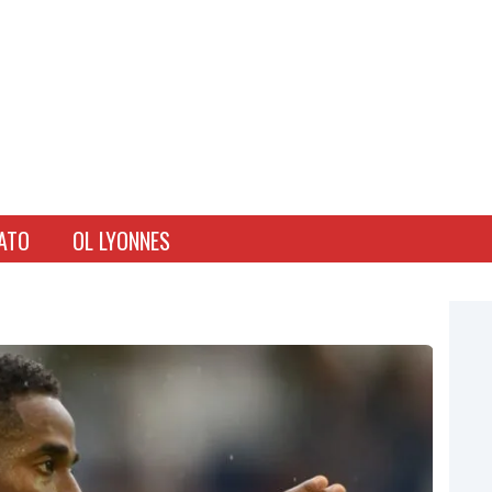
ATO
OL LYONNES