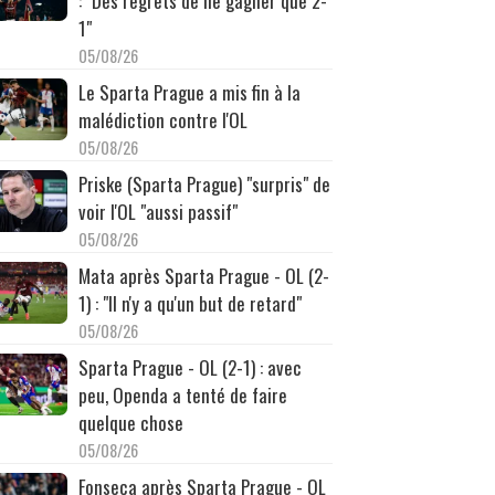
: "Des regrets de ne gagner que 2-
1"
05/08/26
Le Sparta Prague a mis fin à la
malédiction contre l'OL
05/08/26
Priske (Sparta Prague) "surpris" de
voir l'OL "aussi passif"
05/08/26
Mata après Sparta Prague - OL (2-
1) : "Il n'y a qu'un but de retard"
05/08/26
Sparta Prague - OL (2-1) : avec
peu, Openda a tenté de faire
quelque chose
05/08/26
Fonseca après Sparta Prague - OL