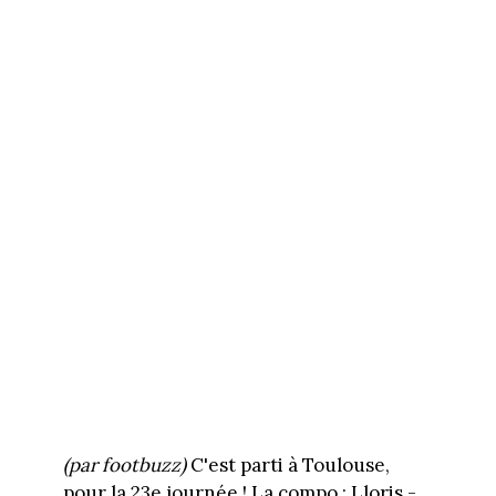
(par footbuzz)
C'est parti à Toulouse,
pour la 23e journée ! La compo : Lloris -