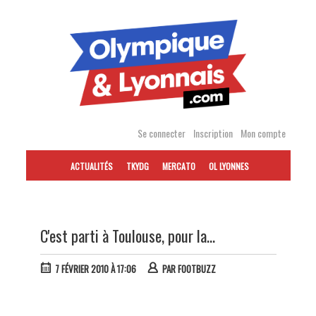
Accéder
au
contenu
Se connecter
Inscription
Mon compte
ACTUALITÉS
TKYDG
MERCATO
OL LYONNES
C'est parti à Toulouse, pour la...
7 FÉVRIER 2010 À 17:06
PAR
FOOTBUZZ