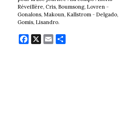
Réveillère, Cris, Boumsong, Lovren -
Gonalons, Makoun, Kallstrom - Delgado,
Gomis, Lisandro.
Fa
X
E
Pa
ce
m
rt
bo
ail
ag
ok
er