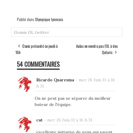
Publié dans
Olympique lyonnais
Gomis
OL
twitter
Danic présenté ce jeudi à
Aulas ne vendra pas l'OL à des
16h
Qataris
54 COMMENTAIRES
Ricardo Quaresma
-
mer 26 Juin 13 à 16
h 31
On ne peut pas se séparer du meilleur
buteur de l'équipe.
cat
-
mer 26 Juin 13 à 16 h 31
excellente initiative de gens qui savent