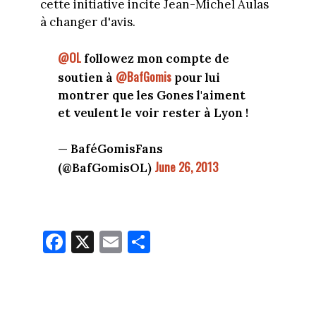
cette initiative incite Jean-Michel Aulas
à changer d'avis.
@OL
followez mon compte de
@BafGomis
soutien à
pour lui
montrer que les Gones l'aiment
et veulent le voir rester à Lyon !
— BaféGomisFans
June 26, 2013
(@BafGomisOL)
Fa
X
E
Pa
ce
m
rt
bo
ail
ag
ok
er