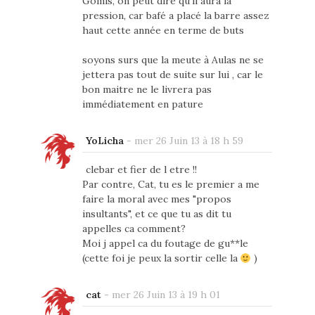
Gomis, on peut dire qu'il aura la
pression, car bafé a placé la barre assez
haut cette année en terme de buts
soyons surs que la meute à Aulas ne se
jettera pas tout de suite sur lui , car le
bon maitre ne le livrera pas
immédiatement en pature
YoLicha
-
mer 26 Juin 13 à 18 h 59
clebar et fier de l etre !!
Par contre, Cat, tu es le premier a me
faire la moral avec mes "propos
insultants", et ce que tu as dit tu
appelles ca comment?
Moi j appel ca du foutage de gu**le
(cette foi je peux la sortir celle la
)
cat
-
mer 26 Juin 13 à 19 h 01