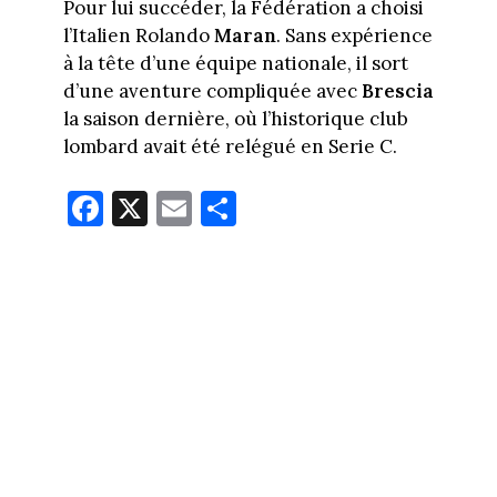
Pour lui succéder, la Fédération a choisi
l’Italien Rolando
Maran
. Sans expérience
à la tête d’une équipe nationale, il sort
d’une aventure compliquée avec
Brescia
la saison dernière, où l’historique club
lombard avait été relégué en Serie C.
Fa
X
E
Pa
ce
m
rt
bo
ail
ag
ok
er