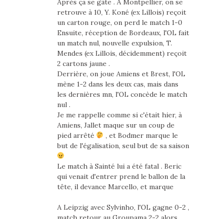
Après ça se gâte . A Montpellier, on se
retrouve à 10, Y. Koné (ex Lillois) reçoit
un carton rouge, on perd le match 1-0
Ensuite, réception de Bordeaux, l'OL fait
un match nul, nouvelle expulsion, T.
Mendes (ex Lillois, décidemment) reçoit
2 cartons jaune .
Derrière, on joue Amiens et Brest, l'OL
mène 1-2 dans les deux cas, mais dans
les dernières mn, l'OL concède le match
nul .
Je me rappelle comme si c'était hier, à
Amiens, Jallet maque sur un coup de
pied arrêté
, et Bodmer marque le
but de l'égalisation, seul but de sa saison
Le match à Sainté lui a été fatal . Beric
qui venait d'entrer prend le ballon de la
tête, il devance Marcello, et marque
A Leipzig avec Sylvinho, l'OL gagne 0-2 ,
match retour au Groupama 2-2 alors