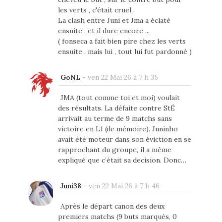
les verts , c'était cruel .
La clash entre Juni et Jma a éclaté
ensuite , et il dure encore ...
( fonseca a fait bien pire chez les verts
ensuite , mais lui , tout lui fut pardonné )
GoNL
-
ven 22 Mai 26 à 7 h 35
JMA (tout comme toi et moi) voulait
des résultats. La défaite contre StÉ
arrivait au terme de 9 matchs sans
victoire en L1 (de mémoire). Juninho
avait été moteur dans son éviction en se
rapprochant du groupe, il a même
expliqué que c’était sa decision. Donc…
Juni38
-
ven 22 Mai 26 à 7 h 46
Après le départ canon des deux
premiers matchs (9 buts marqués, 0