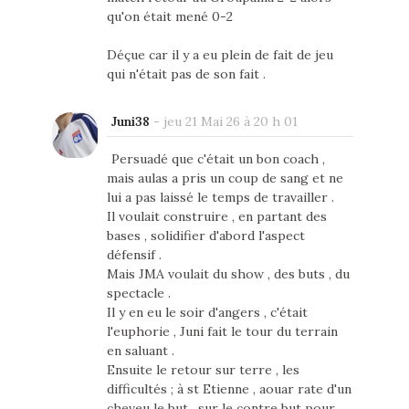
qu'on était mené 0-2
Déçue car il y a eu plein de fait de jeu
qui n'était pas de son fait .
Juni38
-
jeu 21 Mai 26 à 20 h 01
Persuadé que c'était un bon coach ,
mais aulas a pris un coup de sang et ne
lui a pas laissé le temps de travailler .
Il voulait construire , en partant des
bases , solidifier d'abord l'aspect
défensif .
Mais JMA voulait du show , des buts , du
spectacle .
Il y en eu le soir d'angers , c'était
l'euphorie , Juni fait le tour du terrain
en saluant .
Ensuite le retour sur terre , les
difficultés ; à st Etienne , aouar rate d'un
cheveu le but , sur le contre but pour