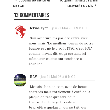
sa saison
sera ouverte au public
13 COMMENTAIRES
lekinslayer
-
jeu 21 Mai 26 à 9 h 00
Son aventure n'a pas été extra avec
nous, mais "Le meilleur joueur de notre
équipe est né le 3 août 1950, c'est l'OL"
comme il avait dit, et ça certains ici
même sur ce site ont tendance a
l'oublier
RBV
-
jeu 21 Mai 26 à 9 h 09
Mouais…bon en com, avec de beaux
costards mais totalement à côté de la
plaque en tant qu’entraîneur.
Une sorte de Beye brésilien…
Je préfère quelqu’un qui se tait, qui