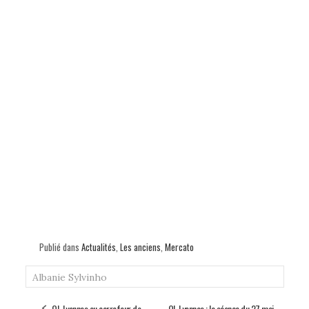
Publié dans
Actualités
,
Les anciens
,
Mercato
Albanie
Sylvinho
OL Lyonnes au carrefour de
OL Lyonnes : la séance du 27 mai