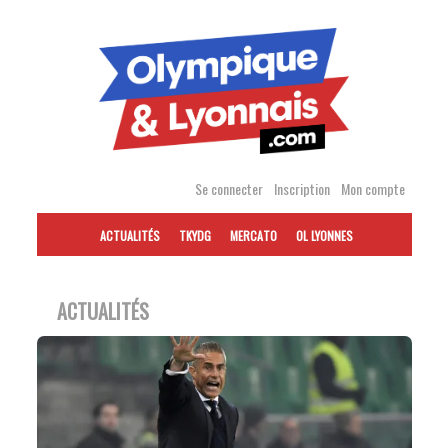
Accéder
au
contenu
Se connecter
Inscription
Mon compte
ACTUALITÉS
TKYDG
MERCATO
OL LYONNES
ACTUALITÉS