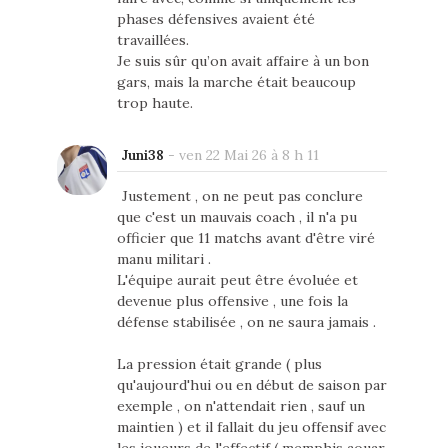
phases défensives avaient été
travaillées.
Je suis sûr qu’on avait affaire à un bon
gars, mais la marche était beaucoup
trop haute.
Juni38
-
ven 22 Mai 26 à 8 h 11
Justement , on ne peut pas conclure
que c'est un mauvais coach , il n'a pu
officier que 11 matchs avant d'être viré
manu militari .
L'équipe aurait peut être évoluée et
devenue plus offensive , une fois la
défense stabilisée , on ne saura jamais .
La pression était grande ( plus
qu'aujourd'hui ou en début de saison par
exemple , on n'attendait rien , sauf un
maintien ) et il fallait du jeu offensif avec
les joueurs de l'effectif ( memphis aouar