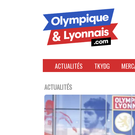
Accéder
au
contenu
ACTUALITÉS
TKYDG
MERC
ACTUALITÉS