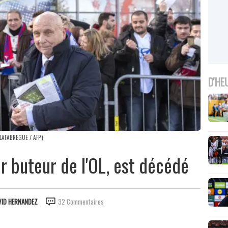
D'HE
N LAFABREGUE / AFP)
ur buteur de l'OL, est décédé
VID HERNANDEZ
32 Commentaires