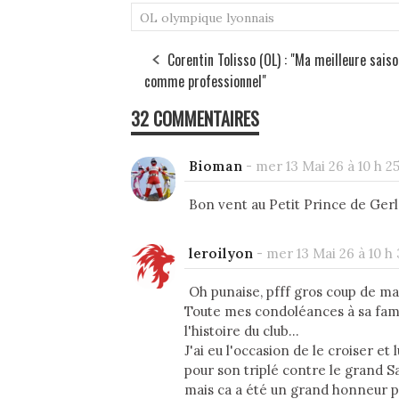
OL
olympique lyonnais
Corentin Tolisso (OL) : "Ma meilleure saiso
comme professionnel"
32 COMMENTAIRES
Bioman
-
mer 13 Mai 26 à 10 h 2
Bon vent au Petit Prince de Gerl
leroilyon
-
mer 13 Mai 26 à 10 h
Oh punaise, pfff gros coup de mas
Toute mes condoléances à sa famil
l'histoire du club...
J'ai eu l'occasion de le croiser et
pour son triplé contre le grand Sa
mais ca a été un grand honneur p