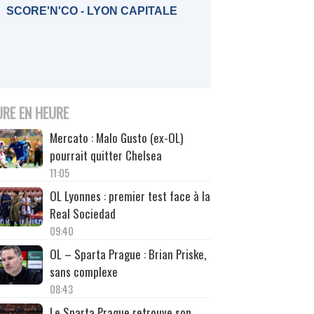
SCORE'N'CO - LYON CAPITALE
URE EN HEURE
Mercato : Malo Gusto (ex-OL)
pourrait quitter Chelsea
11:05
OL Lyonnes : premier test face à la
Real Sociedad
09:40
OL – Sparta Prague : Brian Priske,
sans complexe
08:43
Le Sparta Prague retrouve son