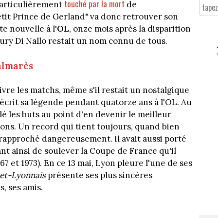
touché par la mort
 Particulièrement
de
Petit Prince de Gerland" va donc retrouver son
e nouvelle à l'
OL
, onze mois après la disparition
leury Di Nallo restait un nom connu de tous.
almarès
vre les matchs, même s'il restait un nostalgique
 écrit sa légende pendant quatorze ans à l'OL. Au
ilé les buts au point d'en devenir le meilleur
tions. Un record qui tient toujours, quand bien
 rapproché dangereusement. Il avait aussi porté
ant ainsi de soulever la Coupe de France qu'il
967 et 1973). En ce 13 mai, Lyon pleure l'une de ses
et-Lyonnais
présente ses plus sincères
s, ses amis.