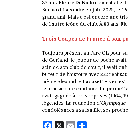
83 ans, Fleury
Di Nallo
s'en est allé.
Bernard
Lacombe
en juin 2025, le "
grand ami. Mais c'est encore une trist
de l'autre icône du club. À 83 ans, F
Trois Coupes de France à son p
Toujours présent au Parc OL pour sui
de Gerland, le joueur de poche avait
sein de son club de cœur, il avait enf
buteur de l'histoire avec 222 réalisa
même Alexandre
Lacazette
s'en est
le brassard de capitaine, lui permett
avait gagnée à trois reprises (1964, 1
légendes. La rédaction d'
Olympique-
condoléances à sa famille, ses proche
Fa
X
E
Pa