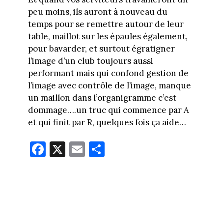
peu moins, ils auront à nouveau du
temps pour se remettre autour de leur
table, maillot sur les épaules également,
pour bavarder, et surtout égratigner
l’image d’un club toujours aussi
performant mais qui confond gestion de
l’image avec contrôle de l’image, manque
un maillon dans l’organigramme c’est
dommage….un truc qui commence par A
et qui finit par R, quelques fois ça aide…
Fa
X
E
Pa
ce
m
rt
bo
ail
ag
ok
er