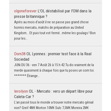
olgoneforever
L'OL déstabilisé par l'OM dans la
presse britannique ?
Après au mois d'août il ne se passe pas grand chose
hormis mercato, matchs de préparation au United
Kingdom... Et puis tout est fermé...même les goulags ! Bon
pour les…
Dom38
OL Lyonnes : premier test face à la Real
Sociedad
JUNi DU 36 - ven 7 Août 26 à 15 h 42 Tu dis vraiment de la
merde quasiment à chaque fois que tu poses un com toi.
******* Étrange…
leroilyon
OL - Mercato : vers un départ libre pour
Caleta-Car ?
L'an passé tous le monde a trouver notre mercato génial
non? Greif 4M€ Morton 10M€ Sulc 7,5M€ Moreira 2M€