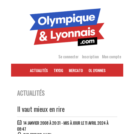
Accéder
au
contenu
Se connecter
Inscription
Mon compte
ACTUALITÉS
TKYDG
MERCATO
OL LYONNES
ACTUALITÉS
Il vaut mieux en rire
14 JANVIER 2008 À 20:31
- MIS À JOUR LE 11 AVRIL 2024 À
08:47