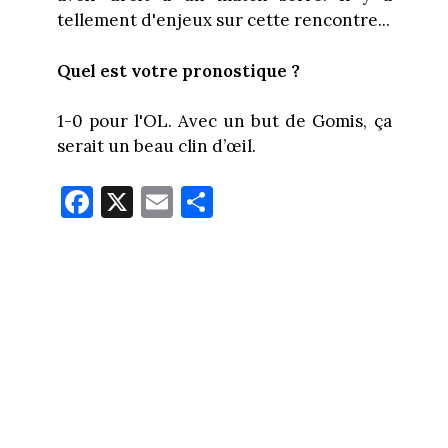
tellement d'enjeux sur cette rencontre...
Quel est votre pronostique ?
1-0 pour l'OL. Avec un but de Gomis, ça
serait un beau clin d’œil.
Fa
X
E
Pa
ce
m
rt
bo
ail
ag
ok
er