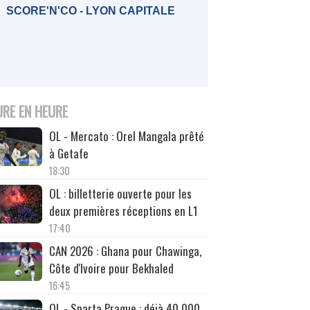
SCORE'N'CO - LYON CAPITALE
URE EN HEURE
OL - Mercato : Orel Mangala prêté
à Getafe
18:30
OL : billetterie ouverte pour les
deux premières réceptions en L1
17:40
CAN 2026 : Ghana pour Chawinga,
Côte d'Ivoire pour Bekhaled
16:45
OL - Sparta Prague : déjà 40 000