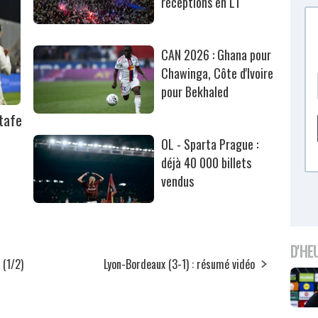
réceptions en L1
CAN 2026 : Ghana pour
Chawinga, Côte d'Ivoire
pour Bekhaled
tafe
OL - Sparta Prague :
déjà 40 000 billets
vendus
D'HE
 (1/2)
Lyon-Bordeaux (3-1) : résumé vidéo