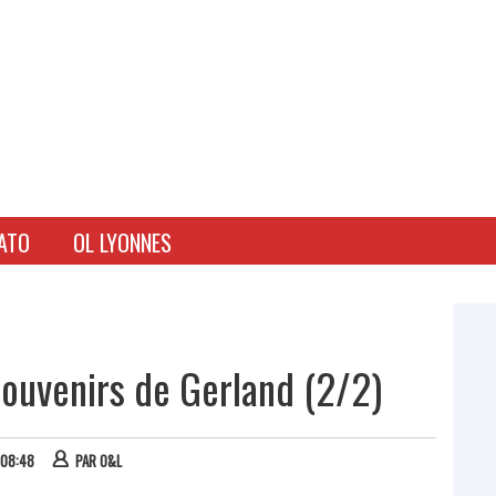
ATO
OL LYONNES
souvenirs de Gerland (2/2)
 08:48
PAR
O&L