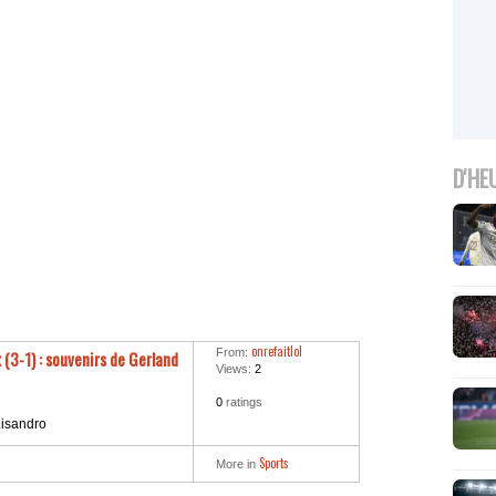
D'HE
onrefaitlol
From:
(3-1) : souvenirs de Gerland
Views:
2
0
ratings
Lisandro
Sports
More in