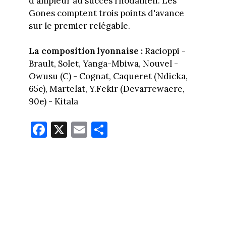
d'ampleur au succès rhodanien. Les
Gones comptent trois points d'avance
sur le premier relégable.
La composition lyonnaise :
Racioppi -
Brault, Solet, Yanga-Mbiwa, Nouvel -
Owusu (C) - Cognat, Caqueret (Ndicka,
65e), Martelat, Y.Fekir (Devarrewaere,
90e) - Kitala
Fa
X
E
Pa
ce
m
rt
bo
ail
ag
ok
er