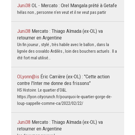
Juni38
OL - Mercato : Orel Mangala prêté à Getafe
hélas non , personne n'en veut et il ne veut pas partir
Juni38
Mercato : Thiago Almada (ex-OL) va
retourner en Argentine
Un fin joueur , stylé , très habile avec le ballon , dans la
lignée des osvaldo Ardilès , loin des bouchers actuels . Il a
été fort mal utilisé…
OLyonn@is
Éric Carrière (ex-OL) : "Cette action
contre l'Inter me donne des frissons"
HS Histoire. Le quartier d'O&L.
https://lyon.citycrunch.fr/pourquoi-le-quartier-gorge-de-
loup-sappelle-comme-ca/2022/02/22/
Juni38
Mercato : Thiago Almada (ex-OL) va
retourner en Argentine