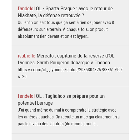
fandelol
OL - Sparta Prague : avec le retour de
Niakhaté, la défense retrouvée ?
Oui enfin on sait tous que ça sert à rien de jouer avec 8
défenseurs sur le terrain. A chaque fois, on produit
absolument rien devant et on est hyper…
isabielle
Mercato : capitaine de la réserve d'OL
Lyonnes, Sarah Rougeron débarque à Thonon
https://x.com/ol__lyonnes/status/2085304876783861790?
s=20
fandelol
OL : Tagliafico se prépare pour un
potentiel barrage
J'ai quand même du mal à comprendre la stratégie avec
les arrières gauches. On recrute un mec qui clairement n'a
pas le niveau des 2 autres (du moins pour le…