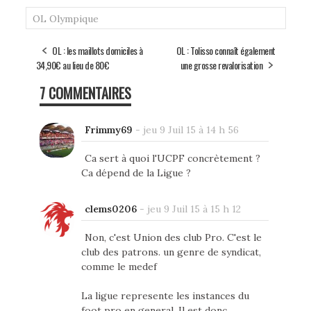
OL
Olympique
OL : les maillots domiciles à
OL : Tolisso connaît également
34,90€ au lieu de 80€
une grosse revalorisation
7 COMMENTAIRES
Frimmy69
-
jeu 9 Juil 15 à 14 h 56
Ca sert à quoi l'UCPF concrètement ?
Ca dépend de la Ligue ?
clems0206
-
jeu 9 Juil 15 à 15 h 12
Non, c'est Union des club Pro. C'est le
club des patrons. un genre de syndicat,
comme le medef
La ligue represente les instances du
foot pro en general. Il est donc