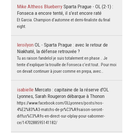
Mike Altheos Blueberry
Sparta Prague - OL (2-1) :
Fonseca a encore tenté, il s'est encore raté
Et Garcia. Champion d'automne et demi-finaliste du final
eight.
leroilyon
OL - Sparta Prague : avec le retour de
Niakhaté, la défense retrouvée ?
Tu as raison fandelol je suis totalement en phase .. Je
tente d'expliquer la trouille de Fonseca c'est tout.. Pour moi
on devait continuer à jouer comme en prepa, avec…
isabielle
Mercato : capitaine de la réserve d'OL
Lyonnes, Sarah Rougeron débarque à Thonon
https://www.facebook.com/OLLyonnes/posts/nos-
4%E2%83%A3-matchs-de-pr%C3%A9saison-seront-
diffus%C3%A9s-en-direct-sur-olplay-pour-sabonner-
ce/1470288595141182/