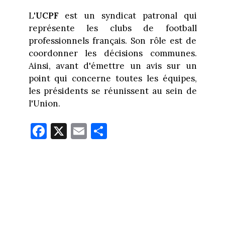
L'
UCPF
est un syndicat patronal qui
représente les clubs de football
professionnels français. Son rôle est de
coordonner les décisions communes.
Ainsi, avant d'émettre un avis sur un
point qui concerne toutes les équipes,
les présidents se réunissent au sein de
l'Union.
Fa
X
E
Pa
ce
m
rt
bo
ail
ag
ok
er