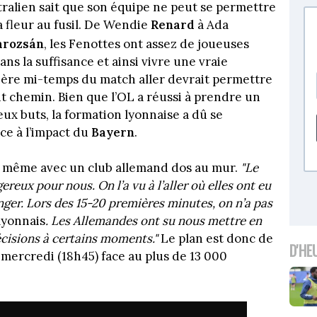
tralien sait que son équipe ne peut se permettre
a fleur au fusil. De Wendie
Renard
à Ada
rozsán
, les Fenottes ont assez de joueuses
s la suffisance et ainsi vivre une vraie
remière mi-temps du match aller devrait permettre
t chemin. Bien que l’OL a réussi à prendre un
ux buts, la formation lyonnaise a dû se
ce à l’impact du
Bayern
.
le même avec un club allemand dos au mur.
"Le
reux pour nous. On l’a vu à l’aller où elles ont eu
ger. Lors des 15-20 premières minutes, on n’a pas
lyonnais
. Les Allemandes ont su nous mettre en
écisions à certains moments."
Le plan est donc de
D'HE
mercredi (18h45) face au plus de 13 000