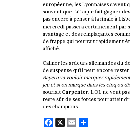
européenne, les Lyonnaises savent qu
souvent que l’attaque fait gagner des
pas encore à penser à la finale à Lis
mercredi passera certainement par so
avantage et des remplaçantes comm
de frappe qui pourrait rapidement étei
affiché.
Calmer les ardeurs allemandes du dé
de suspense qu’il peut encore rester
Bayern va vouloir marquer rapidement. 
jeu et si on marque dans les cinq ou d
souriait
Carpenter
. L’OL ne veut pa
reste sûr de ses forces pour atteindr
des champions.
Fa
X
E
Pa