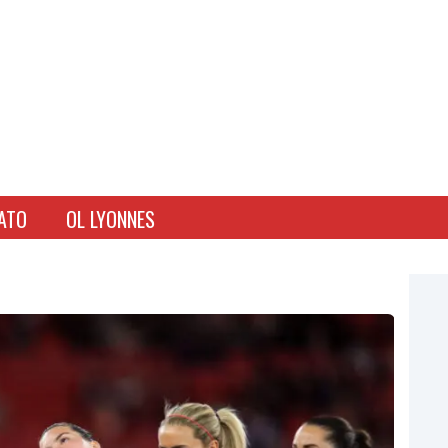
ATO
OL LYONNES