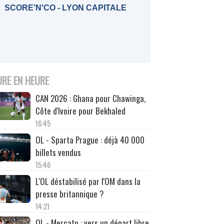
SCORE'N'CO - LYON CAPITALE
URE EN HEURE
CAN 2026 : Ghana pour Chawinga,
Côte d'Ivoire pour Bekhaled
16:45
OL - Sparta Prague : déjà 40 000
billets vendus
15:46
L'OL déstabilisé par l'OM dans la
presse britannique ?
14:21
OL - Mercato : vers un départ libre