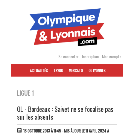
Accéder
au
contenu
Se connecter
Inscription
Mon compte
ACTUALITÉS
TKYDG
MERCATO
OL LYONNES
LIGUE 1
OL - Bordeaux : Saivet ne se focalise pas
sur les absents
18 OCTOBRE 2013 À 11:45
- MIS À JOUR LE 11 AVRIL 2024 À