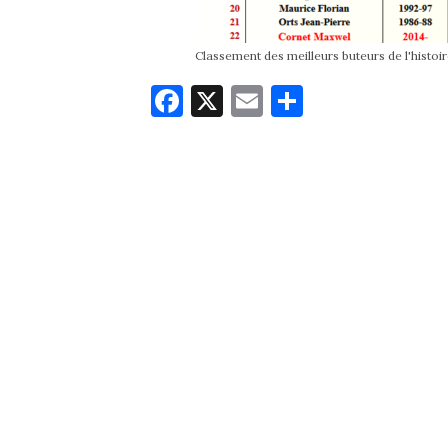
Classement des meilleurs buteurs de l'histoir
Fa
X
E
Pa
ce
m
rt
bo
ail
ag
ok
er