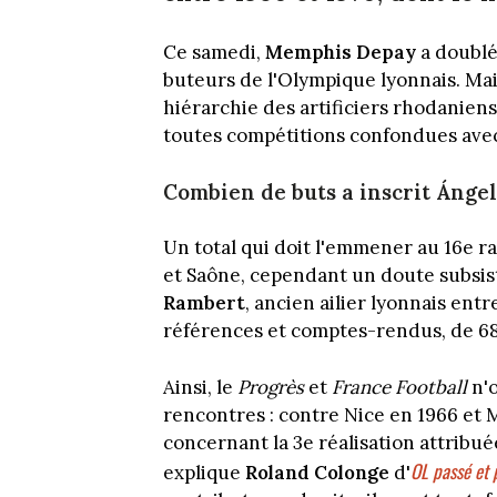
Ce samedi,
Memphis Depay
a doubl
buteurs de l'Olympique lyonnais. Mai
hiérarchie des artificiers rhodaniens
toutes compétitions confondues avec
Combien de buts a inscrit
Ángel
Un total qui doit l'emmener au 16e r
et Saône, cependant un doute subsiste
Rambert
, ancien ailier lyonnais entr
références et comptes-rendus, de 68
Ainsi, le
Progrès
et
France Football
n'o
rencontres : contre Nice en 1966 et
concernant la 3e réalisation attribué
OL passé et 
explique
Roland Colonge
d'