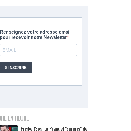
URE EN HEURE
Priske (Sparta Prague) "surpris" de