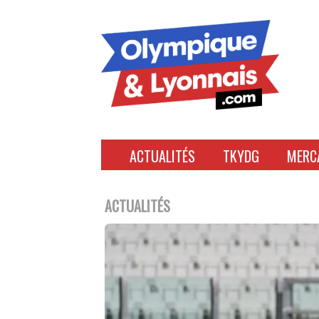
Accéder
au
contenu
ACTUALITÉS
TKYDG
MERC
ACTUALITÉS