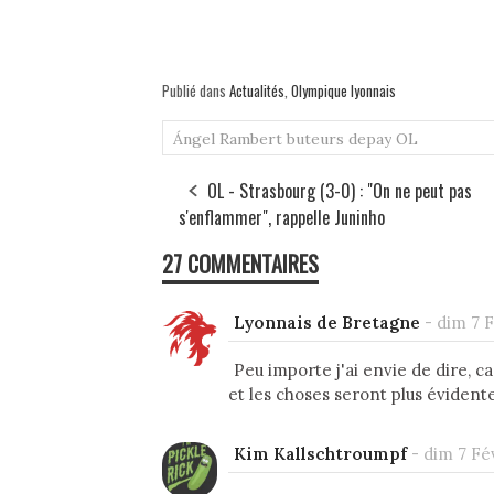
Publié dans
Actualités
,
Olympique lyonnais
Ángel Rambert
buteurs
depay
OL
OL - Strasbourg (3-0) : "On ne peut pas
s'enflammer", rappelle Juninho
27 COMMENTAIRES
Lyonnais de Bretagne
-
dim 7 F
Peu importe j'ai envie de dire, car
et les choses seront plus évident
Kim Kallschtroumpf
-
dim 7 Fév