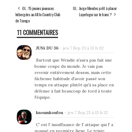
OL : 15 jeunes joueuses
OL : Jorge Mendes prêt à placer
hébergées au All In Country Club
Lopetegui sur le banc ?
de Tsonga
11 COMMENTAIRES
JUNi DU 36
-
jeu 7 Sep 23 à 13 h 02
Surtout que Wendie n'aura pas fait une
bonne coupe du monde. Je vais pas
revenir entièrement dessus, mais cette
fâcheuse habitude d'avoir passé son
temps en attaque plutôt qu'à sa place en
défense à fait beaucoup de tord à toute
l'équipe.
knoumkoufou
-
jeu 7 Sep 23 à 13 h 32
C' est l' insuffisance de l' attaque qui l' a
poussé en première ligne. Le triste