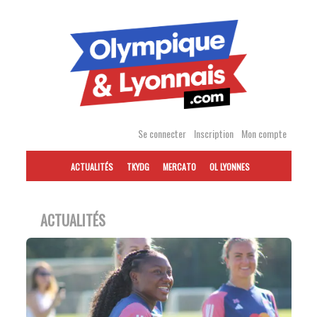
Accéder
au
contenu
Se connecter
Inscription
Mon compte
ACTUALITÉS
TKYDG
MERCATO
OL LYONNES
ACTUALITÉS