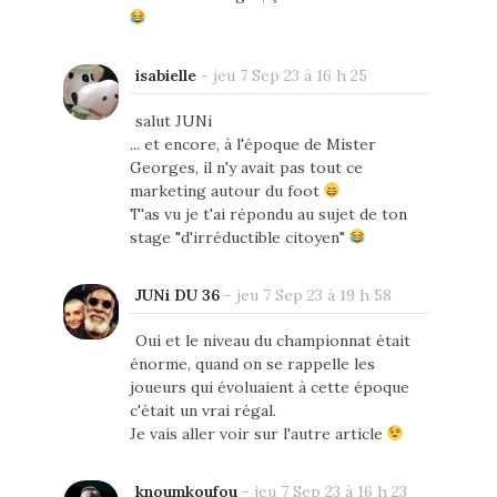
isabielle
-
jeu 7 Sep 23 à 16 h 25
salut JUNi
... et encore, à l'époque de Mister
Georges, il n'y avait pas tout ce
marketing autour du foot
T'as vu je t'ai répondu au sujet de ton
stage "d'irréductible citoyen"
JUNi DU 36
-
jeu 7 Sep 23 à 19 h 58
Oui et le niveau du championnat était
énorme, quand on se rappelle les
joueurs qui évoluaient à cette époque
c'était un vrai régal.
Je vais aller voir sur l'autre article
knoumkoufou
-
jeu 7 Sep 23 à 16 h 23