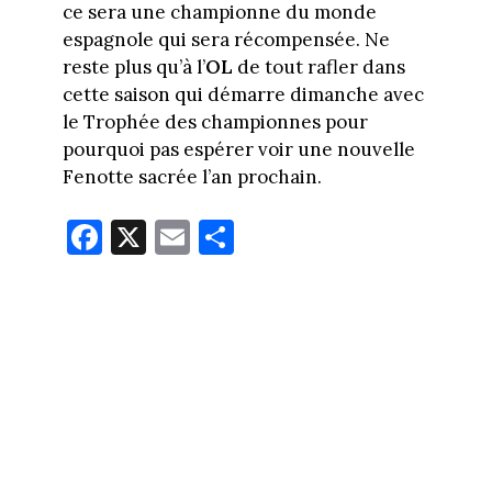
ce sera une championne du monde
espagnole qui sera récompensée. Ne
reste plus qu’à l’
OL
de tout rafler dans
cette saison qui démarre dimanche avec
le Trophée des championnes pour
pourquoi pas espérer voir une nouvelle
Fenotte sacrée l’an prochain.
Fa
X
E
Pa
ce
m
rt
bo
ail
ag
ok
er