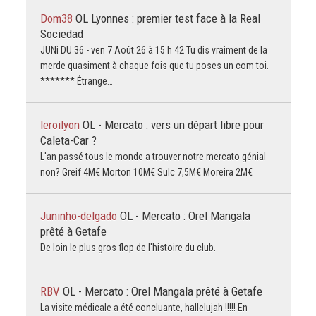
Dom38
OL Lyonnes : premier test face à la Real
Sociedad
JUNi DU 36 - ven 7 Août 26 à 15 h 42 Tu dis vraiment de la
merde quasiment à chaque fois que tu poses un com toi.
******* Étrange…
leroilyon
OL - Mercato : vers un départ libre pour
Caleta-Car ?
L'an passé tous le monde a trouver notre mercato génial
non? Greif 4M€ Morton 10M€ Sulc 7,5M€ Moreira 2M€
Juninho-delgado
OL - Mercato : Orel Mangala
prêté à Getafe
De loin le plus gros flop de l'histoire du club.
RBV
OL - Mercato : Orel Mangala prêté à Getafe
La visite médicale a été concluante, hallelujah !!!!! En