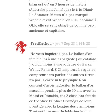
bilan est qu' en 3 heures de match
(Australie puis Jamaïque) le trio Diani-
Le Sommer-Mateo n' a pas marqué.
Wendie c' est Wendie, en EDFF comme à
OLF, elle se sent obligé de comme pro,
ancienne et capitaine.
FredCachou
-
jeu 7 Sep 23 à 14 h 28
Ne vous inquiétez pas. Le ballon d’or
féminin ira à une espagnole ( ou catalane
), ou du moins à une joueuse du Barça.
Wendy Renard, 8 Champion’s League au
compteur sans parler des autres titres
n’a pas la carte ni le physique Non
content d’avoir fagociter le ballon d’or
masculin pendant plus de 10 ans avec les
Messi et Ronaldo, ces 2 clubs ont fait de
ce trophée l’alpha et l’oméga de leur
prestige avec la League des champions.
Tout est bon pour le lobbying le plus