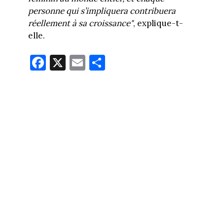
personne qui s’impliquera contribuera
réellement à sa croissance"
, explique-t-
elle.
Fa
X
E
Pa
ce
m
rt
bo
ail
ag
ok
er