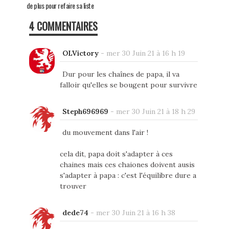
de plus pour refaire sa liste
4 COMMENTAIRES
OLVictory
-
mer 30 Juin 21 à 16 h 19
Dur pour les chaînes de papa, il va
falloir qu'elles se bougent pour survivre
Steph696969
-
mer 30 Juin 21 à 18 h 29
du mouvement dans l'air !
cela dit, papa doit s'adapter à ces
chaines mais ces chaiones doivent ausis
s'adapter à papa : c'est l'équilibre dure a
trouver
dede74
-
mer 30 Juin 21 à 16 h 38