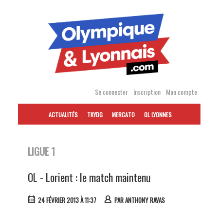
Accéder
au
contenu
Se connecter
Inscription
Mon compte
ACTUALITÉS
TKYDG
MERCATO
OL LYONNES
LIGUE 1
OL - Lorient : le match maintenu
24 FÉVRIER 2013 À 11:37
PAR
ANTHONY RAVAS