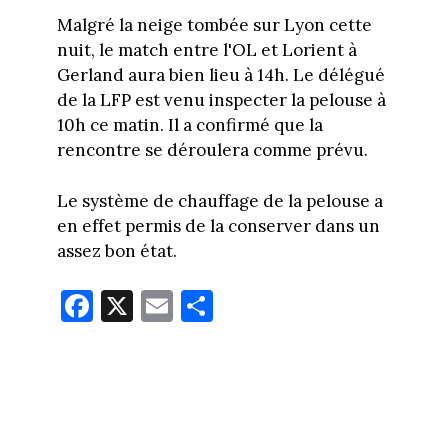
Malgré la neige tombée sur Lyon cette
nuit, le match entre l'OL et Lorient à
Gerland aura bien lieu à 14h. Le délégué
de la LFP est venu inspecter la pelouse à
10h ce matin. Il a confirmé que la
rencontre se déroulera comme prévu.
Le système de chauffage de la pelouse a
en effet permis de la conserver dans un
assez bon état.
Fa
X
E
Pa
ce
m
rt
bo
ail
ag
ok
er