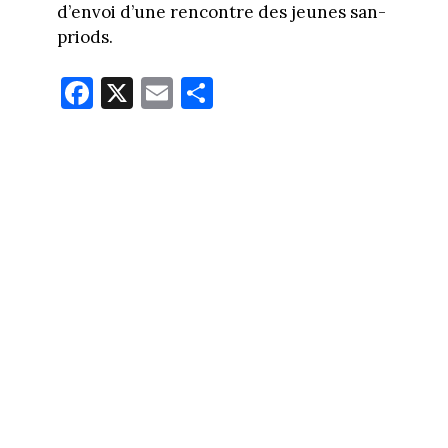
d’envoi d’une rencontre des jeunes san-
priods.
Fa
X
E
Pa
ce
m
rt
bo
ail
ag
ok
er