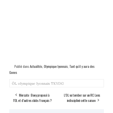
Publié dans
Actualités
,
Olympique lyonnais
,
Tant qu'il y aura des
Gones
ÔL
olympique lyonnais
TKYDG
Mercato : Boey proposé à
L’OL va tomber sur un RC Lens
l’OL et d’autres clubs français ?
indiscipliné cette saison