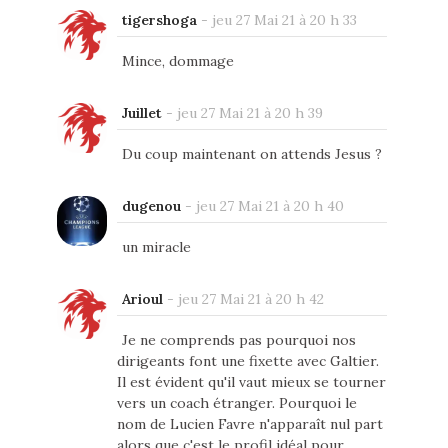
tigershoga
-
jeu 27 Mai 21 à 20 h 33
Mince, dommage
Juillet
-
jeu 27 Mai 21 à 20 h 39
Du coup maintenant on attends Jesus ?
dugenou
-
jeu 27 Mai 21 à 20 h 40
un miracle
Arioul
-
jeu 27 Mai 21 à 20 h 42
Je ne comprends pas pourquoi nos
dirigeants font une fixette avec Galtier.
Il est évident qu'il vaut mieux se tourner
vers un coach étranger. Pourquoi le
nom de Lucien Favre n'apparaît nul part
alors que c'est le profil idéal pour