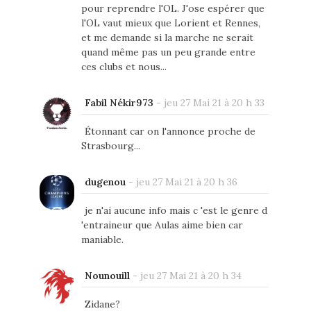
pour reprendre l'OL. J'ose espérer que
l'OL vaut mieux que Lorient et Rennes,
et me demande si la marche ne serait
quand même pas un peu grande entre
ces clubs et nous...
Fabil Nékir973
-
jeu 27 Mai 21 à 20 h 33
Étonnant car on l'annonce proche de
Strasbourg...
dugenou
-
jeu 27 Mai 21 à 20 h 36
je n'ai aucune info mais c 'est le genre d
'entraineur que Aulas aime bien car
maniable.
Nounouill
-
jeu 27 Mai 21 à 20 h 34
Zidane?