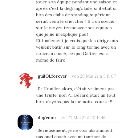
jouer son équipe pendant une saison et
après c'est la dégringolade, si il etait si
bon des clubs de standing supérieur
serait venu le chercher ! Il a un soucis
sur le moyen terme avec ses équipes
que je ne m'explique pas !
Et finalement je crois que les dirigeants
veulent bâtir sur le long terme avec un
nouveau coach, ce que Galtier est a
même de faire !
guilOLforever
-
ven 28 Mai 21 à 5 h 07
Et Houiller alors, c'était vraiment pas
une truffe, non ?....Gérard était un tout
bon, n'ayons pas la mémoire courte !!...
dugenou
-
jeu 27 Mai 21 à 20 h 46
Sérieusement, je ne vois absolument
pas quel coach avec un tantinet de