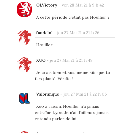
OLVictory
-
ven 28 Mai 21 à 9 h 42
A cette période c'était pas Houllier ?
fandelol
-
jeu 27 Mai 21 à 21 h 26
Houiller
XUO
-
jeu 27 Mai 21 à 21 h 48
Je crois bien et suis même sûr que tu
t'es planté. Vérifie !
Valbranque
-
jeu 27 Mai 21 à 22 h 05
Xuo a raison. Houiller n’a jamais
entraîné Lyon. Je n’ai d’ailleurs jamais
entendu parler de lui