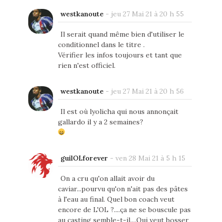
westkanoute
-
jeu 27 Mai 21 à 20 h 55
Il serait quand même bien d'utiliser le
conditionnel dans le titre .
Vérifier les infos toujours et tant que
rien n'est officiel.
westkanoute
-
jeu 27 Mai 21 à 20 h 56
Il est où lyolicha qui nous annonçait
gallardo il y a 2 semaines?
guilOLforever
-
ven 28 Mai 21 à 5 h 15
On a cru qu'on allait avoir du
caviar...pourvu qu'on n'ait pas des pâtes
à l'eau au final. Quel bon coach veut
encore de L'OL ?....ça ne se bouscule pas
au casting semble-t-il....Qui veut bosser