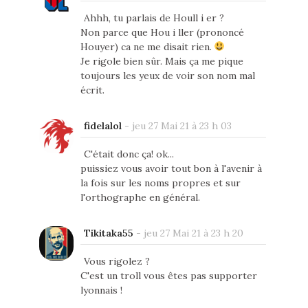
Ahhh, tu parlais de Houll i er ?
Non parce que Hou i ller (prononcé
Houyer) ca ne me disait rien.
Je rigole bien sûr. Mais ça me pique
toujours les yeux de voir son nom mal
écrit.
fidelalol
-
jeu 27 Mai 21 à 23 h 03
C'était donc ça! ok...
puissiez vous avoir tout bon à l'avenir à
la fois sur les noms propres et sur
l'orthographe en général.
Tikitaka55
-
jeu 27 Mai 21 à 23 h 20
Vous rigolez ?
C'est un troll vous êtes pas supporter
lyonnais !