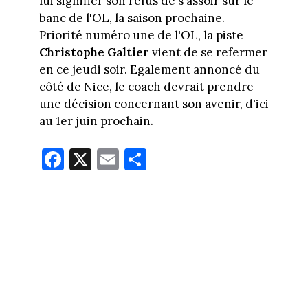
lui signifier son refus de s'assoir sur le
banc de l'OL, la saison prochaine.
Priorité numéro une de l'OL, la piste
Christophe Galtier
vient de se refermer
en ce jeudi soir. Egalement annoncé du
côté de Nice, le coach devrait prendre
une décision concernant son avenir, d'ici
au 1er juin prochain.
Fa
X
E
Pa
ce
m
rt
bo
ail
ag
ok
er