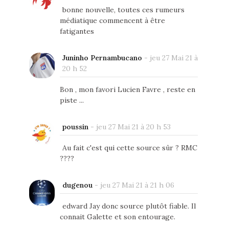
bonne nouvelle, toutes ces rumeurs
médiatique commencent à être
fatigantes
Juninho Pernambucano
-
jeu 27 Mai 21 à
20 h 52
Bon , mon favori Lucien Favre , reste en
piste ...
poussin
-
jeu 27 Mai 21 à 20 h 53
Au fait c'est qui cette source sûr ? RMC
????
dugenou
-
jeu 27 Mai 21 à 21 h 06
edward Jay donc source plutôt fiable. Il
connait Galette et son entourage.