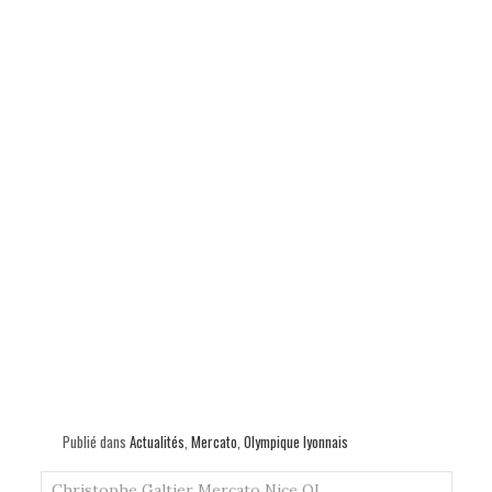
Publié dans
Actualités
,
Mercato
,
Olympique lyonnais
Christophe Galtier
Mercato
Nice
OL