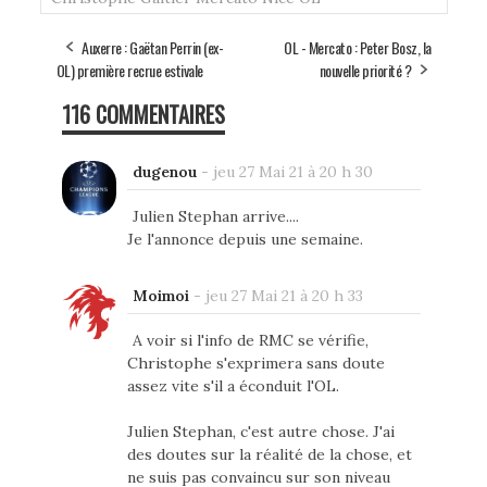
Auxerre : Gaëtan Perrin (ex-
OL - Mercato : Peter Bosz, la
OL) première recrue estivale
nouvelle priorité ?
116 COMMENTAIRES
dugenou
-
jeu 27 Mai 21 à 20 h 30
Julien Stephan arrive....
Je l'annonce depuis une semaine.
Moimoi
-
jeu 27 Mai 21 à 20 h 33
A voir si l'info de RMC se vérifie,
Christophe s'exprimera sans doute
assez vite s'il a éconduit l'OL.
Julien Stephan, c'est autre chose. J'ai
des doutes sur la réalité de la chose, et
ne suis pas convaincu sur son niveau