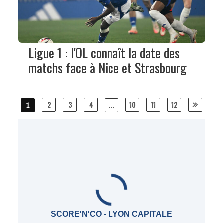
Ligue 1 : l'OL connaît la date des
matchs face à Nice et Strasbourg
Posts
2
3
4
10
11
12
1
…
navigation
SCORE'N'CO - LYON CAPITALE