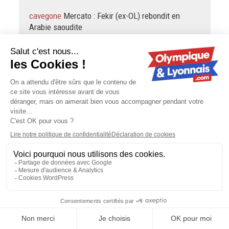
cavegone
Mercato : Fekir (ex-OL) rebondit en
Arabie saoudite
« J'espère que l'on vivra un moment de ce type, avec Coco,
un titre » après ses larmes ce serait beau. Mais j’ai assez
peu d’espoirs, on est vraiment dans une période…
JUNi DU 36
Mercato : Fekir (ex-OL) rebondit en
Arabie saoudite
On a déjà eu quasiment le même article il y a peu non ? Ou il
manquait juste la signature...
cavegone
Mercato : en cas de départ de Šulc, l'OL
ne touchera pas tout l'argent
Bonjour Bourru, Ben ça dépend des offres sur nos joueurs.
Pour l’instant nos mecs ne rapportent pas assez en
transfert donc il va surement falloir se faire une raison.
Meme…