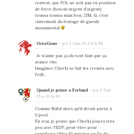
contrat, que l'OL ne soit pas en position
de force (besoin urgent d'argent)
toussa toussa mais bon, 23M, là, c'est
clairement du foutage de gueule
monumental
OctoGone
-
jeu 5 Juin 25 à 9 h 48
Je n'aime pas ça du tout faut que ça
avance vite.
Imaginez Chérki se fait les croisés avec
l'edf...
Quand je pense a Ferland
-
jeu 5 Juin
25 à 10 h 49
Comme Nabil alors qu'il devait partir à
L'pool.
En vrai, je pense que Cherki jouera très
peu avec l'EDF, peut-être pour
remplacer Olise 10 minutes en fin de