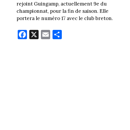
rejoint Guingamp, actuellement 9e du
championnat, pour la fin de saison. Elle
portera le numéro 17 avec le club breton.
Fa
X
E
Pa
ce
m
rt
bo
ail
ag
ok
er