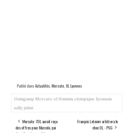
Publié dans
Actualités
,
Mercato
,
OL Lyonnes
Guingamp
Mercato
ol féminin
olympique lyonnais
sally julini
Mercato : l'OL aurait reçu
François Letexier arbitrera le
des offres pour Marcelo, qui
choc OL - PSG