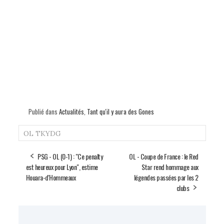
Publié dans
Actualités
,
Tant qu'il y aura des Gones
OL
TKYDG
PSG - OL (0-1) : "Ce penalty
OL - Coupe de France : le Red
est heureux pour Lyon", estime
Star rend hommage aux
Houara-d'Hommeaux
légendes passées par les 2
clubs