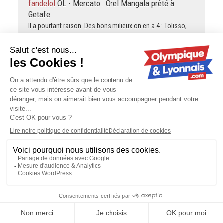
fandelol
OL - Mercato : Orel Mangala prêté à
Getafe
Il a pourtant raison. Des bons milieux on en a 4 : Tolisso,
Morton, Merah, Mangala. Tessmann c'est en dessous,
Bidstrup, on verra, pour le moment il est surtout HS.…
fandelol
OL - Mercato : Orel Mangala prêté à
Getafe
Coco et Nico sont en dessous maintenant, assez
nettement.
fandelol
OL - Mercato : Orel Mangala prêté à
Getafe
Le plus gros flop? N'importe quoi... JRA est largement
devant. Mendes aussi, il n'était pas meilleur que Mangala.
Mapou on l'a traîné comme un boulot pendant 3 ans.
Piquionne, Sarr...