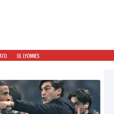
ATO
OL LYONNES