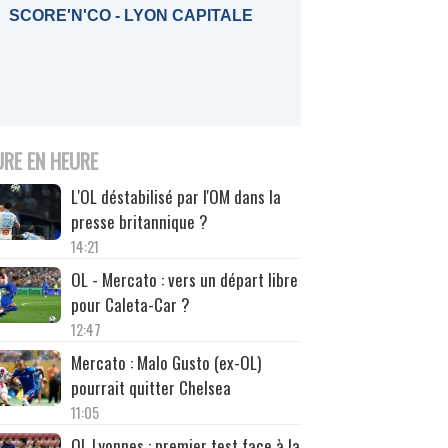
SCORE'N'CO - LYON CAPITALE
URE EN HEURE
L'OL déstabilisé par l'OM dans la
presse britannique ?
14:21
OL - Mercato : vers un départ libre
pour Caleta-Car ?
12:47
Mercato : Malo Gusto (ex-OL)
pourrait quitter Chelsea
11:05
OL Lyonnes : premier test face à la