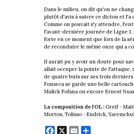
Dans le milieu, on dit qu'on ne chan
plutôt d'avis à suivre ce dicton et l
Comme on pouvait s'y attendre, l'ent
l'avant-dernière journée de Ligue 1.
forte en ce moment que lors de la séri
de reconduire le même onze qui a c
Il aurait pu y avoir un doute pour s
allait occuper la pointe de l'attaque
de quatre buts sur ses trois dernier
Fonseca se garde une belle cartouche
Malick Fofana ou encore Ernest Nua
La composition de l'OL :
Greif - Mai
Morton, Tolisso - Endrick, Yaremchu
Fa
X
E
Pa