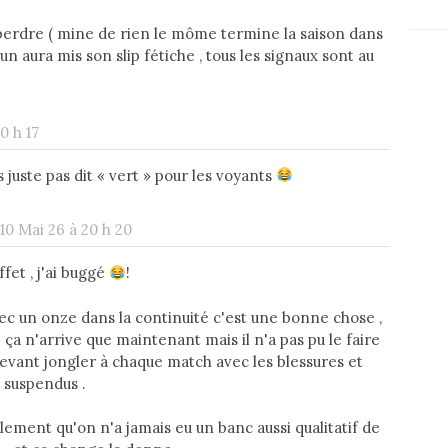
erdre ( mine de rien le môme termine la saison dans
acun aura mis son slip fétiche , tous les signaux sont au
0 h 17
s juste pas dit « vert » pour les voyants
10 Mai 26 à 20 h 20
fet , j'ai buggé
!
ec un onze dans la continuité c'est une bonne chose ,
a n'arrive que maintenant mais il n'a pas pu le faire
devant jongler à chaque match avec les blessures et
 suspendus .
alement qu'on n'a jamais eu un banc aussi qualitatif de