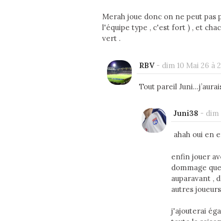
Merah joue donc on ne peut pas p
l'équipe type , c'est fort ) , et ch
vert .
RBV
-
dim 10 Mai 26 à 2
Tout pareil Juni…j’aurai
Juni38
-
dim 
ahah oui en ef
enfin jouer av
dommage que ç
auparavant , 
autres joueurs
j'ajouterai ég