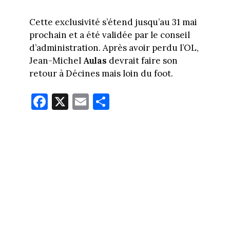
Cette exclusivité s’étend jusqu’au 31 mai
prochain et a été validée par le conseil
d’administration. Après avoir perdu l’OL,
Jean-Michel
Aulas
devrait faire son
retour à Décines mais loin du foot.
Fa
X
E
Pa
ce
m
rt
bo
ail
ag
ok
er