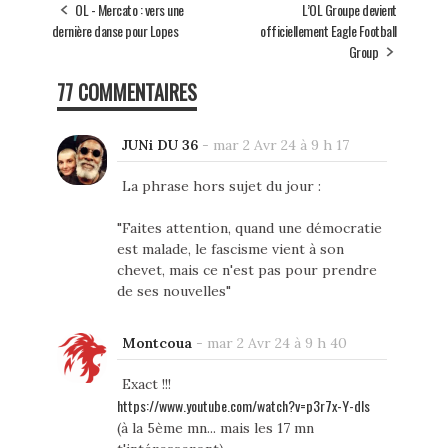
OL - Mercato : vers une
L’OL Groupe devient
dernière danse pour Lopes
officiellement Eagle Football
Group
77 COMMENTAIRES
JUNi DU 36
-
mar 2 Avr 24 à 9 h 17
La phrase hors sujet du jour :
"Faites attention, quand une démocratie
est malade, le fascisme vient à son
chevet, mais ce n'est pas pour prendre
de ses nouvelles"
Montcoua
-
mar 2 Avr 24 à 9 h 40
Exact !!!
https://www.youtube.com/watch?v=p3r7x-Y-dls
(à la 5ème mn... mais les 17 mn