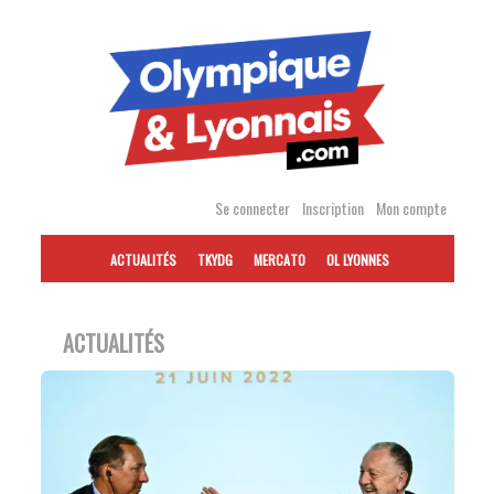
Accéder
au
contenu
Se connecter
Inscription
Mon compte
ACTUALITÉS
TKYDG
MERCATO
OL LYONNES
ACTUALITÉS