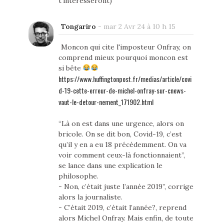
t'intéresseront)
Tongariro
-
mar 2 Avr 24 à 10 h 15
Moncon qui cite l'imposteur Onfray, on
comprend mieux pourquoi moncon est
si bête
https://www.huffingtonpost.fr/medias/article/covi
d-19-cette-erreur-de-michel-onfray-sur-cnews-
vaut-le-detour-nement_171902.html
“Là on est dans une urgence, alors on
bricole. On se dit bon, Covid-19, c’est
qu’il y en a eu 18 précédemment. On va
voir comment ceux-là fonctionnaient”,
se lance dans une explication le
philosophe.
- Non, c’était juste l’année 2019”, corrige
alors la journaliste.
- C’était 2019, c’était l’année?, reprend
alors Michel Onfray. Mais enfin, de toute