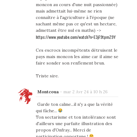
moncon au cours d'une nuit passionnée)
mais admettait lui-même ne rien
connaître à l'agriculture à l'époque (ne
sachant même pas ce qu'est un hectare,
admettant être nul en maths) ->
https://www.youtube.com/watch?v=E3jF9tpmZ9Y
Ces escrocs incompétents détruisent le
pays mais moncon les aime car il aime se
faire sonder son renflement brun.
Triste sire.
Montcoua
-
mar 2 Avr 24 à 10 h 26
Garde ton calme...il n'y a que la vérité
qui fâche...
Ton sectarisme et ton intolérance sont
d'ailleurs une parfaite illustration des
propos d'Onfray... Merci de
participation opportune !