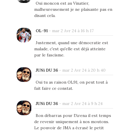
Oui moncon est au Vinatier,
malheureusement je ne plaisante pas en
disant cela.
OL-91
-
mar 2 Avr 24 à 16 h 17
Justement, quand une démocratie est
malade, c'est qu'elle est déjà atteinte
par le fascisme.
JUNi DU 36
-
mar 2 Avr 24 à 20 h 40
Oui tu as raison OL91, on peut tout à
fait faire ce constat.
JUNi DU 36
-
mar 2 Avr 24 à 9 h 24
Bon débarras pour l'Arena il est temps
de revenir uniquement à nos moutons.
Le pouvoir de JMA a écrasé le petit