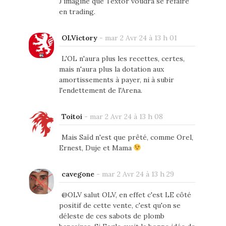
J’imagine que Textor voudra se refaire
en trading.
OLVictory
-
mar 2 Avr 24 à 13 h 01
L'OL n'aura plus les recettes, certes,
mais n'aura plus la dotation aux
amortissements à payer, ni à subir
l'endettement de l'Arena.
Toitoi
-
mar 2 Avr 24 à 13 h 08
Mais Saïd n'est que prêté, comme Orel,
Ernest, Duje et Mama
cavegone
-
mar 2 Avr 24 à 13 h 29
@OLV salut OLV, en effet c'est LE côté
positif de cette vente, c'est qu'on se
déleste de ces sabots de plomb