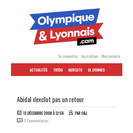
Accéder
au
contenu
Se connecter
Inscription
Mon compte
ACTUALITÉS
TKYDG
MERCATO
OL LYONNES
Abidal n'exclut pas un retour
13 DÉCEMBRE 2008 À 12:56
PAR
O&L
2 Commentaires