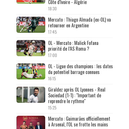
Côte d'Ivoire - Algérie
18:30
Mercato : Thiago Almada (ex-OL) va
retourner en Argentine
17:45
OL - Mercato : Malick Fofana
priorité de l’AS Roma ?
17:00
OL - Ligue des champions : les dates
du potentiel barrage connues
16:15
Giraldez après OL Lyonnes - Real
Sociedad (1-1) : "Important de
reprendre le rythme"
15:25
Mercato : Guimarães officiellement
à Arsenal, l'OL se frotte les mains