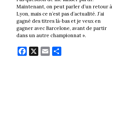
Maintenant, on peut parler d’un retour à
Lyon, mais ce n’est pas d’actualité. J’ai
gagné des titres là-bas et je veux en
gagner avec Barcelone, avant de partir
dans un autre championnat ».
Fa
X
E
Pa
ce
m
rt
bo
ail
ag
ok
er