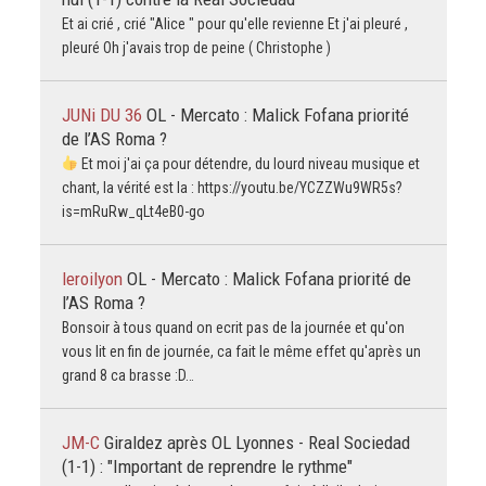
Et ai crié , crié "Alice " pour qu'elle revienne Et j'ai pleuré ,
pleuré Oh j'avais trop de peine ( Christophe )
JUNi DU 36
OL - Mercato : Malick Fofana priorité
de l’AS Roma ?
Et moi j'ai ça pour détendre, du lourd niveau musique et
chant, la vérité est la : https://youtu.be/YCZZWu9WR5s?
is=mRuRw_qLt4eB0-go
leroilyon
OL - Mercato : Malick Fofana priorité de
l’AS Roma ?
Bonsoir à tous quand on ecrit pas de la journée et qu'on
vous lit en fin de journée, ca fait le même effet qu'après un
grand 8 ca brasse :D…
JM-C
Giraldez après OL Lyonnes - Real Sociedad
(1-1) : "Important de reprendre le rythme"