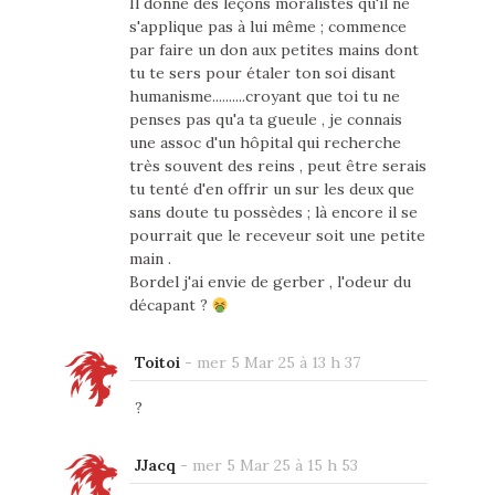
Il donne des leçons moralistes qu'il ne
s'applique pas à lui même ; commence
par faire un don aux petites mains dont
tu te sers pour étaler ton soi disant
humanisme..........croyant que toi tu ne
penses pas qu'a ta gueule , je connais
une assoc d'un hôpital qui recherche
très souvent des reins , peut être serais
tu tenté d'en offrir un sur les deux que
sans doute tu possèdes ; là encore il se
pourrait que le receveur soit une petite
main .
Bordel j'ai envie de gerber , l'odeur du
décapant ?
Toitoi
-
mer 5 Mar 25 à 13 h 37
?
JJacq
-
mer 5 Mar 25 à 15 h 53