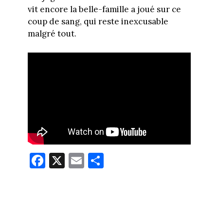
vit encore la belle-famille a joué sur ce
coup de sang, qui reste inexcusable
malgré tout.
Fa
X
E
Pa
ce
m
rt
bo
ail
ag
ok
er