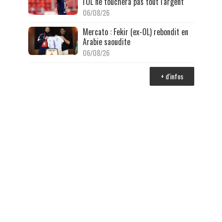
l'OL ne touchera pas tout l'argent
06/08/26
Mercato : Fekir (ex-OL) rebondit en
Arabie saoudite
06/08/26
+ d'infos