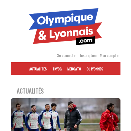
Accéder
au
contenu
Se connecter
Inscription
Mon compte
ACTUALITÉS
TKYDG
MERCATO
OL LYONNES
ACTUALITÉS