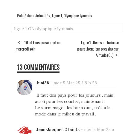
Publié dans
Actualités
,
Ligue 1
,
Olympique lyonnais
ligue 1
OL
olympique lyonnais
L’OL et Fonseca sauront ce
Ligue 1 : Reims et Toulouse
mercredi soir
poursuivent leur pressing sur
Almada (OL)
13 COMMENTAIRES
Juni38
-
mer 5 Mar 25 à 8 h 58
Il faut des psys pour les joueurs , mais
aussi pour les coachs , maintenant .
Le surmenage , les burn out , très à la
mode dans le milieu du travail .
Jean-Jacques 2 bouts
-
mer 5 Mar 25 à