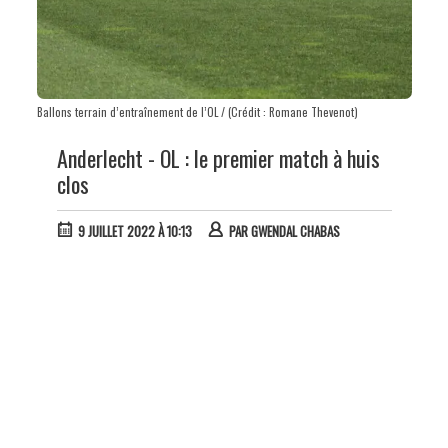
Ballons terrain d’entraînement de l’OL / (Crédit : Romane Thevenot)
Anderlecht - OL : le premier match à huis
clos
9 JUILLET 2022 À 10:13
PAR
GWENDAL CHABAS