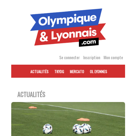
Accéder
au
contenu
Se connecter
Inscription
Mon compte
ACTUALITÉS
TKYDG
MERCATO
OL LYONNES
ACTUALITÉS