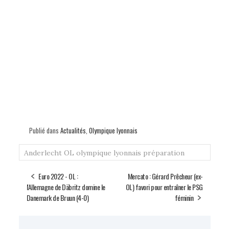
Publié dans
Actualités
,
Olympique lyonnais
Anderlecht
OL
olympique lyonnais
préparation
Euro 2022 - OL :
Mercato : Gérard Prêcheur (ex-
l'Allemagne de Däbritz domine le
OL) favori pour entraîner le PSG
Danemark de Bruun (4-0)
féminin