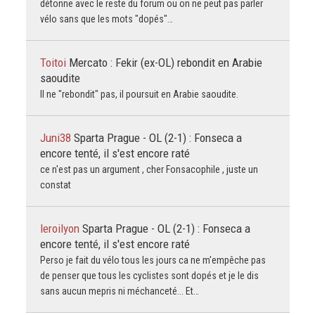
détonne avec le reste du forum ou on ne peut pas parler
vélo sans que les mots "dopés"…
Toitoi
Mercato : Fekir (ex-OL) rebondit en Arabie
saoudite
Il ne "rebondit" pas, il poursuit en Arabie saoudite.
Juni38
Sparta Prague - OL (2-1) : Fonseca a
encore tenté, il s'est encore raté
ce n'est pas un argument , cher Fonsacophile , juste un
constat
leroilyon
Sparta Prague - OL (2-1) : Fonseca a
encore tenté, il s'est encore raté
Perso je fait du vélo tous les jours ca ne m'empêche pas
de penser que tous les cyclistes sont dopés et je le dis
sans aucun mepris ni méchanceté... Et…