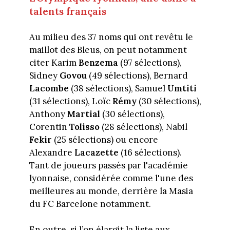
talents français
Au milieu des 37 noms qui ont revêtu le
maillot des Bleus, on peut notamment
citer Karim
Benzema
(97 sélections),
Sidney
Govou
(49 sélections), Bernard
Lacombe
(38 sélections), Samuel
Umtiti
(31 sélections), Loïc
Rémy
(30 sélections),
Anthony
Martial
(30 sélections),
Corentin
Tolisso
(28 sélections), Nabil
Fekir
(25 sélections) ou encore
Alexandre
Lacazette
(16 sélections).
Tant de joueurs passés par l'académie
lyonnaise, considérée comme l'une des
meilleures au monde, derrière la Masia
du FC Barcelone notamment.
En outre, si l’on élargit la liste aux