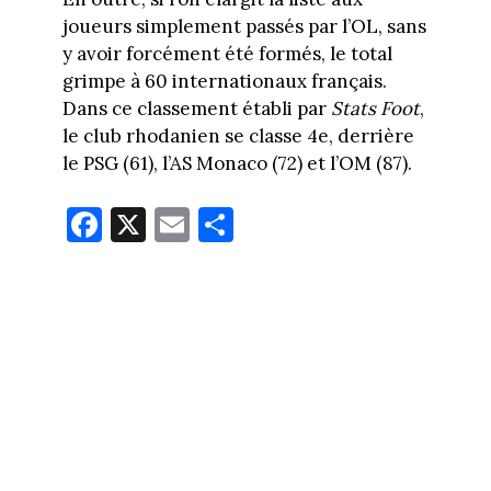
joueurs simplement passés par l’OL, sans
y avoir forcément été formés, le total
grimpe à 60 internationaux français.
Dans ce classement établi par
Stats Foot
,
le club rhodanien se classe 4e, derrière
le PSG (61), l’AS Monaco (72) et l’OM (87).
Fa
X
E
Pa
ce
m
rt
bo
ail
ag
ok
er