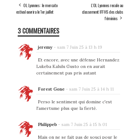
OL Lyonnes : le mercato
L'OL Lyonnes recule au
estival ouvrira le 1er juillet
classement IFFHS des clubs
féminins
3 COMMENTAIRES
jeremy
-
sam 7 Juin 25 à 13 h 19
Et encore, avec une défense Hernandez
Lukeba Kalulu Gusto on en aurait
certainement pas pris autant
Forest Gone
-
sam 7 Juin 25 à 14 h 11
Perso le sentiment qui domine c'est
l'amertume plus que la fierté.
Philippeb
-
sam 7 Juin 25 à 15 h 01
Mais on ne se fait pas de souci pour le