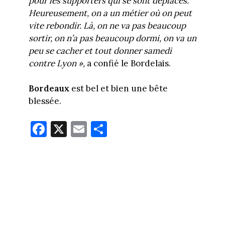
pour les supporters qui se sont déplacés.
Heureusement, on a un métier où on peut
vite rebondir. Là, on ne va pas beaucoup
sortir, on n’a pas beaucoup dormi, on va un
peu se cacher et tout donner samedi
contre Lyon »,
a confié le Bordelais.
Bordeaux
est bel et bien une bête
blessée.
Fa
X
E
Pa
ce
m
rt
bo
ail
ag
ok
er