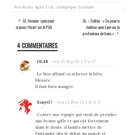
Bordeaux
ligue 1
OL
olympique lyonnais
OL féminin : Lyon peut
OL – Galtier : « On pourra
creuser l’écart sur le PSG
rivaliser avec Lyon sur la
profondeur de banc »
4 COMMENTAIRES
OL48
-
ven 25 Sep 15 à 9 h 57
Le lion affamé va achever la bête
blessée.
Il faut bien manger.
Sony07
-
ven 25 Sep 15 à 12 h 37
Contre une équipe qui vient de prendre
une bonne gifle et qui est forcement
dans le doute, il faudra mettre de
l'intensité dès le début du match et