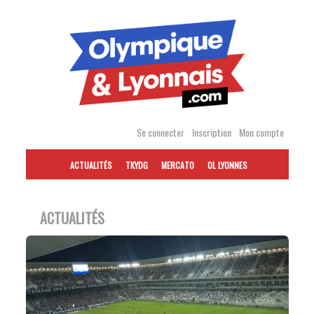
Accéder
au
contenu
Se connecter
Inscription
Mon compte
ACTUALITÉS
TKYDG
MERCATO
OL LYONNES
ACTUALITÉS